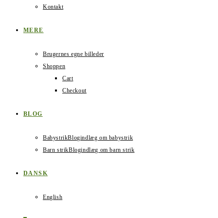
Kontakt
MERE
Brugernes egne billeder
Shoppen
Cart
Checkout
BLOG
Babystrik
Blogindlæg om babystrik
Barn strik
Blogindlæg om barn strik
DANSK
English