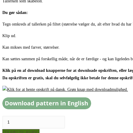
Tallerken som skabelon.
Du gør sådan:
Tegn omkreds af tallerken på filtet (størrelse vælger du, alt efter hvad du har
Klip ud.
Kan mikses med farver, størrelser.
Kan sættes sammen på forskellig måde, når de er færdige - og kan ligeledes b
Klik på en af download knapperne for at downloade opskriften, eller læg
Da opskriften er gratis, skal du selvfølgelig ikke betale for denne opskrif
Bordskåner
til
TILFØJ TIL KURV