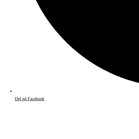
Del på Facebook
Åbner
i
et
nyt
vindue