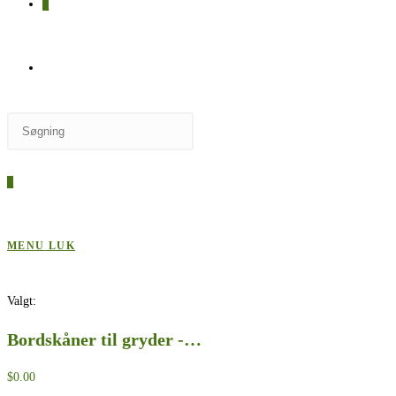
0
SKIFT
Press
TIL
Escape
to
0
close
HJEMMESIDESØGNING
the
search
MENU
LUK
panel.
Valgt:
Bordskåner til gryder -…
$
0.00