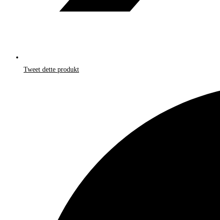
Tweet dette produkt
Åbner
i
et
nyt
vindue