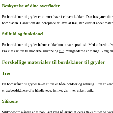
Beskyttelse af dine overflader
En bordskåner til gryder er et must-have i ethvert køkken. Den beskytter din
bordpladen. Uanset om din bordplade er lavet af træ, sten eller et andet mate
Stilfuld og funktionel
En bordskåner til gryder behøver ikke kun at være praktisk. Med et bredt udva
Fra klassisk træ til moderne silikone og
filt
, mulighederne er mange. Vælg en b
Forskellige materialer til bordskåner til gryder
Træ
En bordskåner til gryder lavet af træ er både holdbar og naturlig. Træ er kend
er træbordskånere ofte håndlavede, hvilket gør hver enkelt unik.
Silikone
Silikonebordskånere er et populært valg på grund af deres fleksibilitet og var