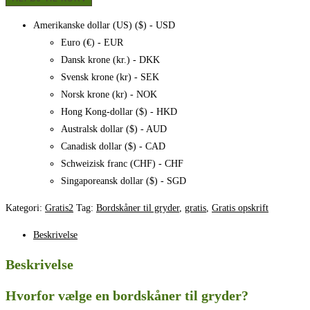
gryder
-
Amerikanske dollar (US) ($) - USD
meget
Euro (€) - EUR
nemme
Dansk krone (kr.) - DKK
at
Svensk krone (kr) - SEK
lave,
Norsk krone (kr) - NOK
opskrift
Hong Kong-dollar ($) - HKD
antal
Australsk dollar ($) - AUD
Canadisk dollar ($) - CAD
Schweizisk franc (CHF) - CHF
Singaporeansk dollar ($) - SGD
Kategori:
Gratis2
Tag:
Bordskåner til gryder
,
gratis
,
Gratis opskrift
Beskrivelse
Beskrivelse
Hvorfor vælge en bordskåner til gryder?