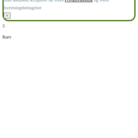
Som abonnent accepterer du vores
Privatlivspolitik
og vores
forretningsbetingelser.
×
×
Kurv