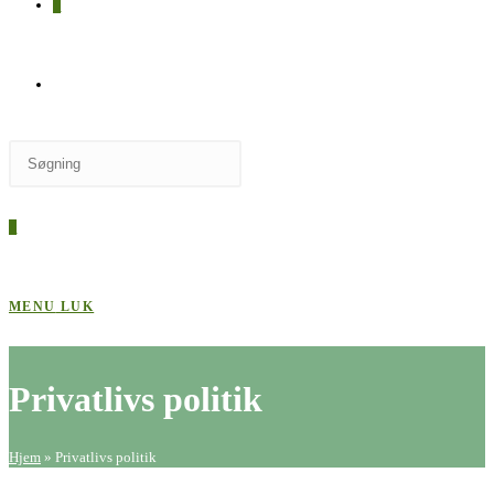
0
SKIFT
Press
TIL
Escape
to
0
close
HJEMMESIDESØGNING
the
search
MENU
LUK
panel.
Privatlivs politik
Hjem
»
Privatlivs politik