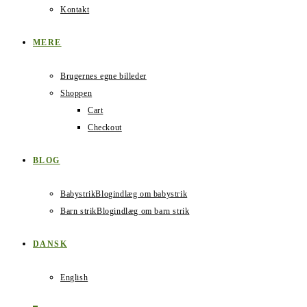
Kontakt
MERE
Brugernes egne billeder
Shoppen
Cart
Checkout
BLOG
Babystrik
Blogindlæg om babystrik
Barn strik
Blogindlæg om barn strik
DANSK
English