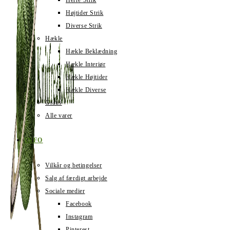
Herre Strik
Højtider Strik
Diverse Strik
Hækle
Hækle Beklædning
Hækle Interiør
Hækle Højtider
Hækle Diverse
Gratis
Alle varer
INFO
Vilkår og betingelser
Salg af færdigt arbejde
Sociale medier
Facebook
Instagram
Pinterest