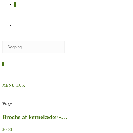
0
SKIFT
Press
TIL
Escape
to
0
close
HJEMMESIDESØGNING
the
search
MENU
LUK
panel.
Valgt:
Broche af kernelæder -…
$
0.00