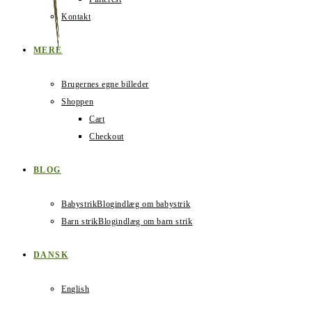
Kontakt
MERE
Brugernes egne billeder
Shoppen
Cart
Checkout
BLOG
Babystrik
Blogindlæg om babystrik
Barn strik
Blogindlæg om barn strik
DANSK
English