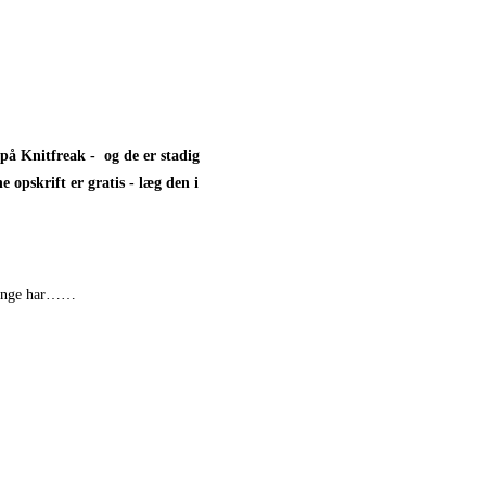
på Knitfreak - og de er stadig
 opskrift er gratis - læg den i
e mange har……