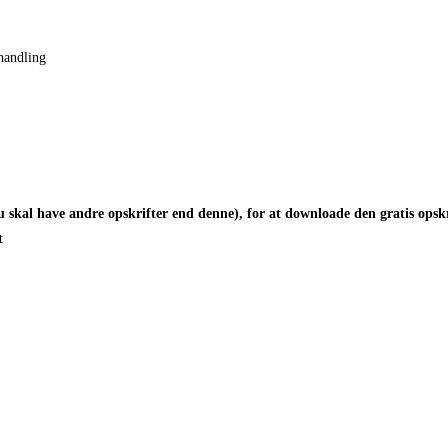
ehandling
 skal have andre opskrifter end denne), for at downloade den gratis opskr
t