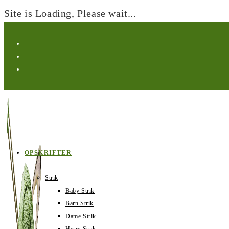
Site is Loading, Please wait...
Spring
til
indhold
OPSKRIFTER
Strik
Baby Strik
Barn Strik
Dame Strik