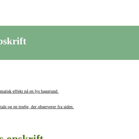
pskrift
s opskrift