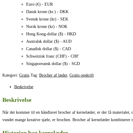
Gratis
Euro (€) - EUR
opskrift
Dansk krone (kr.) - DKK
antal
Svensk krone (kr) - SEK
Norsk krone (kr) - NOK
Hong Kong-dollar ($) - HKD
Australsk dollar ($) - AUD
Canadisk dollar ($) - CAD
Schweizisk franc (CHF) - CHF
Singaporeansk dollar ($) - SGD
Kategori:
Gratis
Tag:
Brocher af læder
,
Gratis opskrift
Beskrivelse
Beskrivelse
Når det kommer til en håndlavet brocher af kernelæder, er der få materialer
vundet mange kreative sjæle, er brochen. Brocher af kernelæder kombinerer tr
Historien bag kernelæder