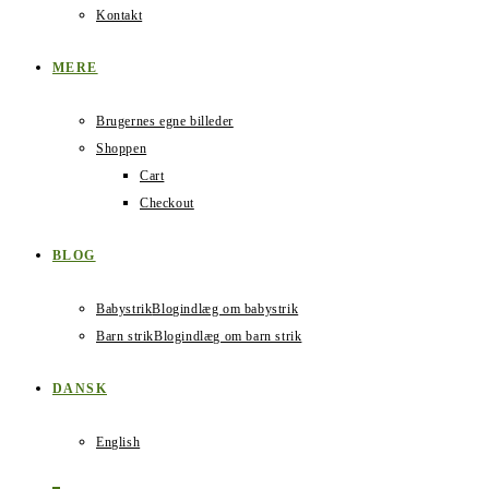
Kontakt
MERE
Brugernes egne billeder
Shoppen
Cart
Checkout
BLOG
Babystrik
Blogindlæg om babystrik
Barn strik
Blogindlæg om barn strik
DANSK
English