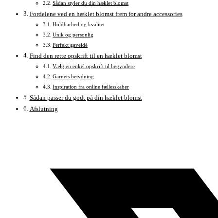
Sådan styler du din hæklet blomst
Fordelene ved en hæklet blomst frem for andre accessories
Holdbarhed og kvalitet
Unik og personlig
Perfekt gaveidé
Find den rette opskrift til en hæklet blomst
Vælg en enkel opskrift til begyndere
Garnets betydning
Inspiration fra online fællesskaber
Sådan passer du godt på din hæklet blomst
Afslutning
Åbner
i
et
nyt
vindue