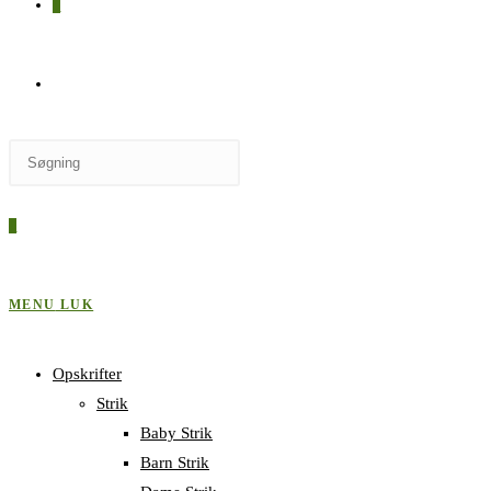
0
SKIFT
Press
TIL
Escape
to
0
close
HJEMMESIDESØGNING
the
search
MENU
LUK
panel.
Opskrifter
Strik
Baby Strik
Barn Strik