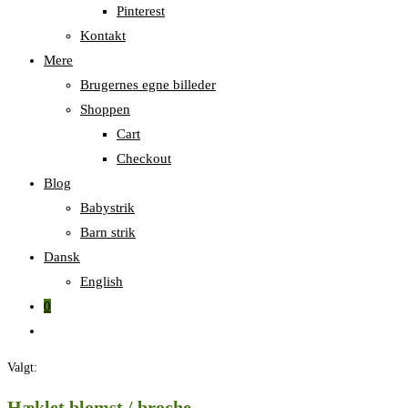
Pinterest
Kontakt
Mere
Brugernes egne billeder
Shoppen
Cart
Checkout
Blog
Babystrik
Barn strik
Dansk
English
0
Skift
til
Valgt:
hjemmesidesøgning
Hæklet blomst / broche,…