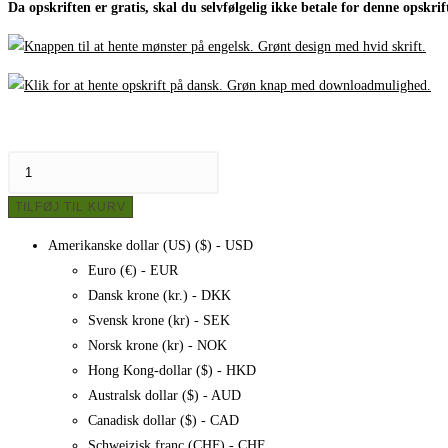
Da opskriften er gratis, skal du selvfølgelig ikke betale for denne opskrif
Hæklet
blomst
TILFØJ TIL KURV
/
broche,
Amerikanske dollar (US) ($) - USD
opskrift
Euro (€) - EUR
antal
Dansk krone (kr.) - DKK
Svensk krone (kr) - SEK
Norsk krone (kr) - NOK
Hong Kong-dollar ($) - HKD
Australsk dollar ($) - AUD
Canadisk dollar ($) - CAD
Schweizisk franc (CHF) - CHF