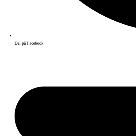
Del på Facebook
Åbner
i
et
nyt
vindue