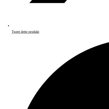
Tweet dette produkt
Åbner
i
et
nyt
vindue