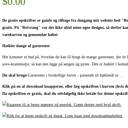
$
0.00
De gratis opskrifter er gamle og tilbage fra dengang mit website hed "R
gratis. På "Retvrang" var det ikke altid mine egne designs, så derfor kan
varekurven og gennemfør købet
.
Hæklet slange af garnrester
Her kommer et bud på, hvordan du kan få brugt de mange garnrester, der tit li
sove-krammedyr, så kan den ligge på sengen og pynte. Den er hæklet i bomuld
Du skal bruge:
Garnrester i forskellige farver - passende til hæklenål nr….
Klik på en af download knapperne, eller læg opskriften i kurven (hvis du
Da opskriften er gratis, skal du selvfølgelig ikke betale for denne opskrif