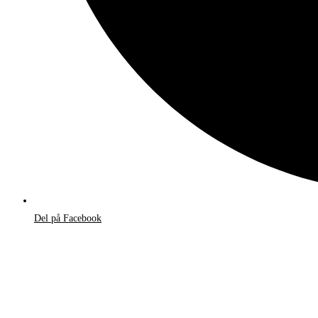
Del på Facebook
Åbner
i
et
nyt
vindue