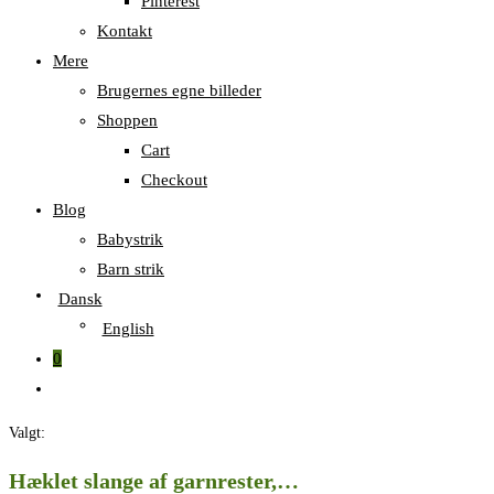
Pinterest
Kontakt
Mere
Brugernes egne billeder
Shoppen
Cart
Checkout
Blog
Babystrik
Barn strik
Dansk
English
0
Skift
til
Valgt:
hjemmesidesøgning
Hæklet slange af garnrester,…