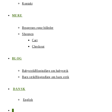
Kontakt
MERE
Brugernes egne billeder
Shoppen
Cart
Checkout
BLOG
Babystrik
Blogindlæg om babystrik
Barn strik
Blogindlæg om barn strik
DANSK
English
0