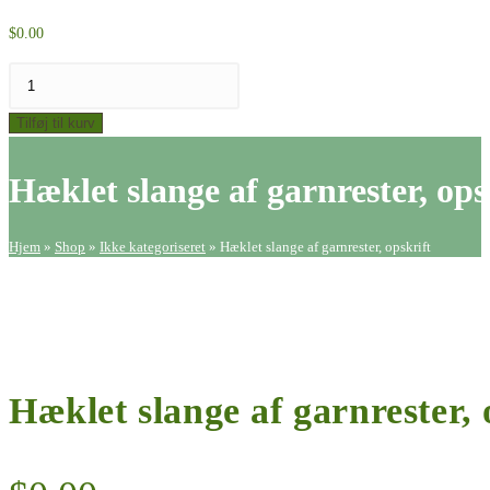
$
0.00
Hæklet
slange
Tilføj til kurv
af
garnrester,
Hæklet slange af garnrester, ops
opskrift
antal
Hjem
»
Shop
»
Ikke kategoriseret
»
Hæklet slange af garnrester, opskrift
Hæklet slange af garnrester, 