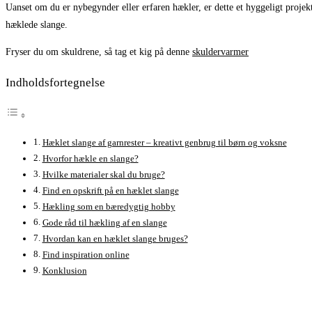
Uanset om du er nybegynder eller erfaren hækler, er dette et hyggeligt proje
hæklede slange.
Fryser du om skuldrene, så tag et kig på denne
skuldervarmer
Indholdsfortegnelse
Hæklet slange af garnrester – kreativt genbrug til børn og voksne
Hvorfor hækle en slange?
Hvilke materialer skal du bruge?
Find en opskrift på en hæklet slange
Hækling som en bæredygtig hobby
Gode råd til hækling af en slange
Hvordan kan en hæklet slange bruges?
Find inspiration online
Konklusion
Åbner