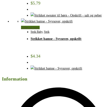
$
5.79
Tilføj til kurv
Strik Baby
,
Strik
Strikket bamse - Syvsover, opskrift
$
4.34
Information