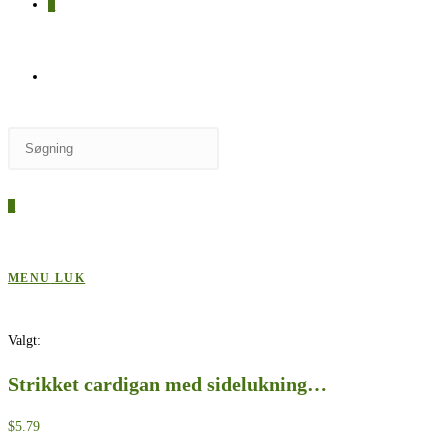
0
SKIFT
Press
TIL
Escape
to
0
close
HJEMMESIDESØGNING
the
search
MENU
LUK
panel.
Valgt:
Strikket cardigan med sidelukning…
$
5.79