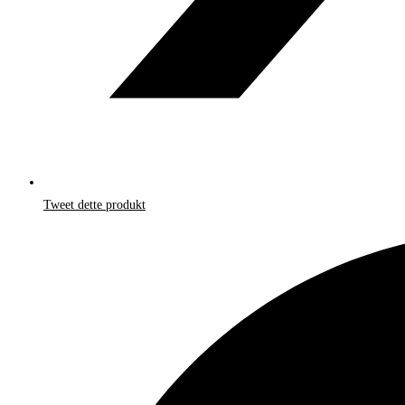
Tweet dette produkt
Åbner
i
et
nyt
vindue