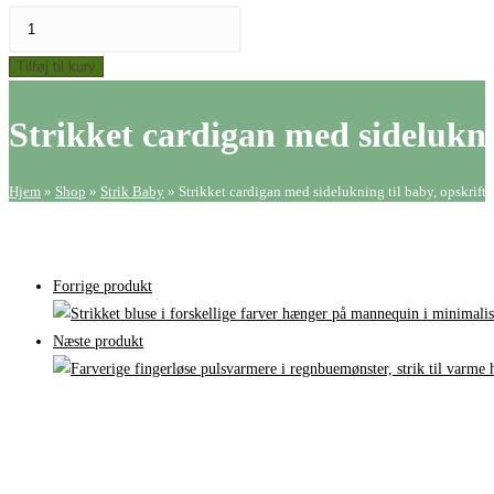
Strikket
cardigan
Tilføj til kurv
med
sidelukning
Strikket cardigan med sideluknin
til
baby,
opskrift
Hjem
»
Shop
»
Strik Baby
»
Strikket cardigan med sidelukning til baby, opskrift
antal
Forrige produkt
Næste produkt