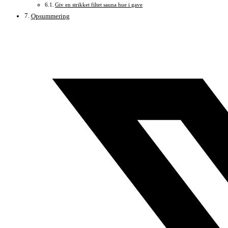
Giv en strikket filtet sauna hue i gave
Opsummering
Åbner
i
et
nyt
vindue