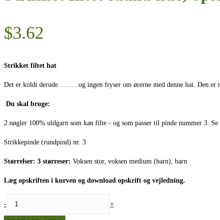
$
3.62
Strikket filtet hat
Det er koldt derude………og ingen fryser om ørerne med denne hat. Den er nem a
Du skal bruge:
2 nøgler 100% uldgarn som kan filte - og som passer til pinde nummer 3. Se gar
Strikkepinde (rundpind) nr. 3
Størrelser: 3 størreser:
Voksen stor, voksen medium (barn), barn
Læg opskriften i kurven og download opskrift og vejledning.
Strikket
-
+
filtet