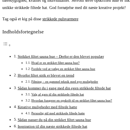
bæredygtighed, kvalitet og individualitet. Selvom selve opskriften ikke er in
unikke strikkede filtede hat. God fornøjelse med dit næste kreative projekt!
Tag også et kig på disse
strikkede pulsvarmere
Indholdsfortegnelse
Strikket filtet sauna hue – Derfor er den blevet populær
Hvad er en strikket filtet sauna hue?
Fordele ved at vælge en strikket filtet sauna hue
Hvorfor filtet strik er blevet en trend
Filtning – en gammel teknik med nye muligheder
Sådan kommer du i gang med din egen strikkede filtede hat
Valg af garn til din strikkede filtede hat
Hvordan fungerer en opskrift til en strikket filtet sauna hue?
Kreative muligheder med filtede hatte
Personlig stil med strikkede filtede hatte
Sådan passer du på din strikket filtet sauna hue
Inspiration til din næste strikkede filtede hat