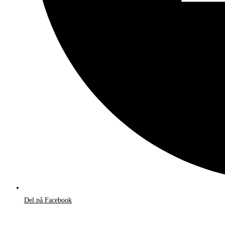
Del på Facebook
Åbner
i