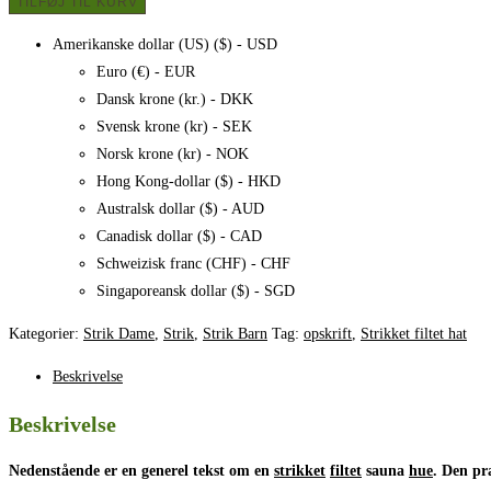
TILFØJ TIL KURV
sauna
hue,
Amerikanske dollar (US) ($) - USD
opskrift
Euro (€) - EUR
antal
Dansk krone (kr.) - DKK
Svensk krone (kr) - SEK
Norsk krone (kr) - NOK
Hong Kong-dollar ($) - HKD
Australsk dollar ($) - AUD
Canadisk dollar ($) - CAD
Schweizisk franc (CHF) - CHF
Singaporeansk dollar ($) - SGD
Kategorier:
Strik Dame
,
Strik
,
Strik Barn
Tag:
opskrift
,
Strikket filtet hat
Beskrivelse
Beskrivelse
Nedenstående er en generel tekst om en
strikket
filtet
sauna
hue
. Den pr