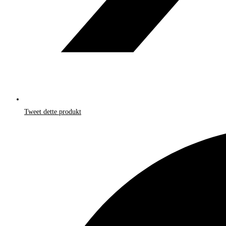
Tweet dette produkt
Åbner
i
et
nyt
vindue