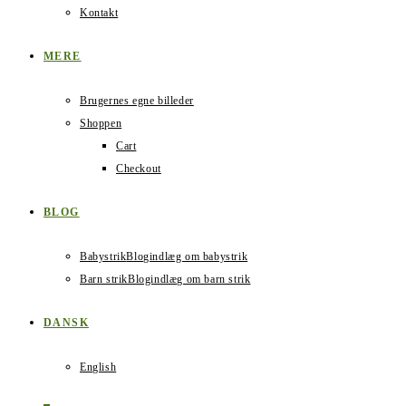
Kontakt
MERE
Brugernes egne billeder
Shoppen
Cart
Checkout
BLOG
Babystrik
Blogindlæg om babystrik
Barn strik
Blogindlæg om barn strik
DANSK
English