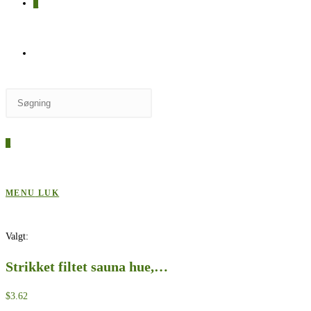
0
SKIFT
Press
TIL
Escape
to
0
close
HJEMMESIDESØGNING
the
search
MENU
LUK
panel.
Valgt:
Strikket filtet sauna hue,…
$
3.62