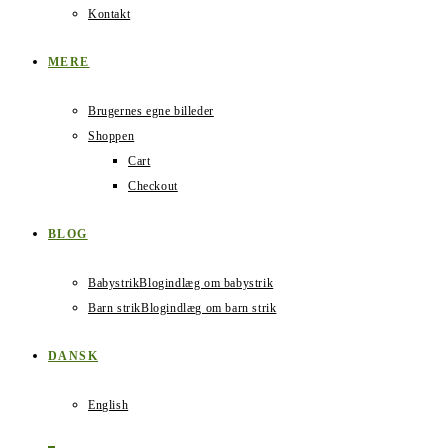
Kontakt
MERE
Brugernes egne billeder
Shoppen
Cart
Checkout
BLOG
Babystrik
Blogindlæg om babystrik
Barn strik
Blogindlæg om barn strik
DANSK
English