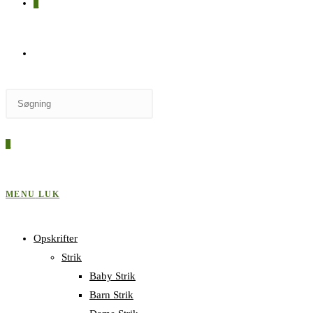
0
SKIFT
Press
TIL
Escape
to
0
close
HJEMMESIDESØGNING
the
search
MENU
LUK
panel.
Opskrifter
Strik
Baby Strik
Barn Strik