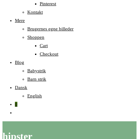
Pinterest
Kontakt
Mere
Brugernes egne billeder
Shoppen
Cart
Checkout
Blog
Babystrik
Barn strik
Dansk
English
0
Skift
til
hjemmesidesøgning
hipster