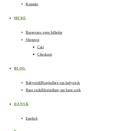
Kontakt
MERE
Brugernes egne billeder
Shoppen
Cart
Checkout
BLOG
Babystrik
Blogindlæg om babystrik
Barn strik
Blogindlæg om barn strik
DANSK
English