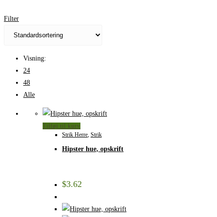
Filter
Visning:
24
48
Alle
Tilføj til kurv
Strik Herre
,
Strik
Hipster hue, opskrift
$
3.62