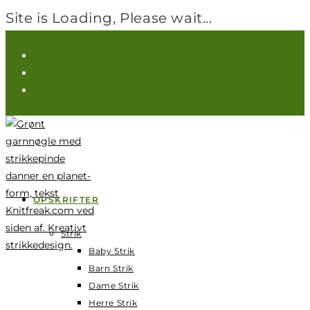
Site is Loading, Please wait...
Spring
til
indhold
OPSKRIFTER
Strik
Baby Strik
Barn Strik
Dame Strik
Herre Strik