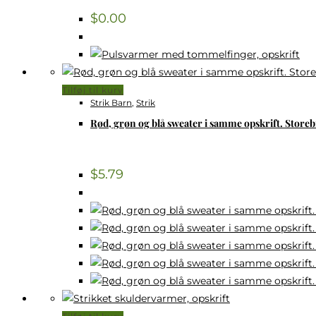
$
0.00
Tilføj til kurv
Strik Barn
,
Strik
Rød, grøn og blå sweater i samme opskrift. Storeb
$
5.79