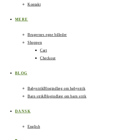
Kontakt
MERE
Brugernes egne billeder
Shoppen
Cart
Checkout
BLOG
Babystrik
Blogindlæg om babystrik
Barn strik
Blogindlæg om barn strik
DANSK
English