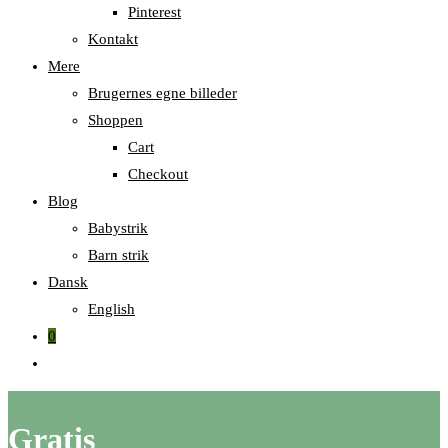
Pinterest
Kontakt
Mere
Brugernes egne billeder
Shoppen
Cart
Checkout
Blog
Babystrik
Barn strik
Dansk
English
0
Skift
til
hjemmesidesøgning
Gratis