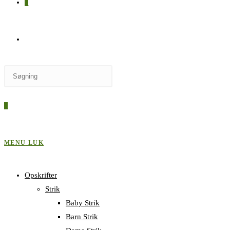
0
SKIFT
Press
TIL
Escape
to
0
close
HJEMMESIDESØGNING
the
search
MENU
LUK
panel.
Opskrifter
Strik
Baby Strik
Barn Strik