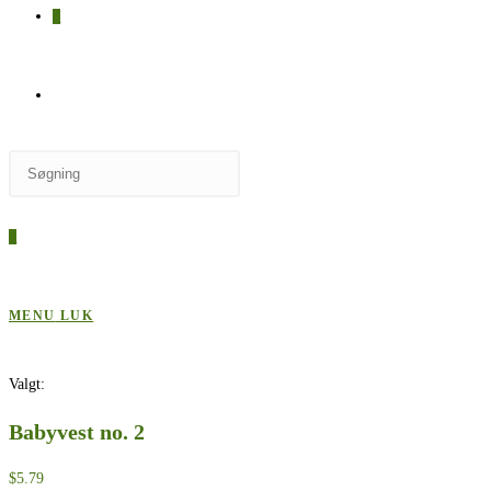
0
SKIFT
Press
TIL
Escape
to
0
close
HJEMMESIDESØGNING
the
search
MENU
LUK
panel.
Valgt:
Babyvest no. 2
$
5.79