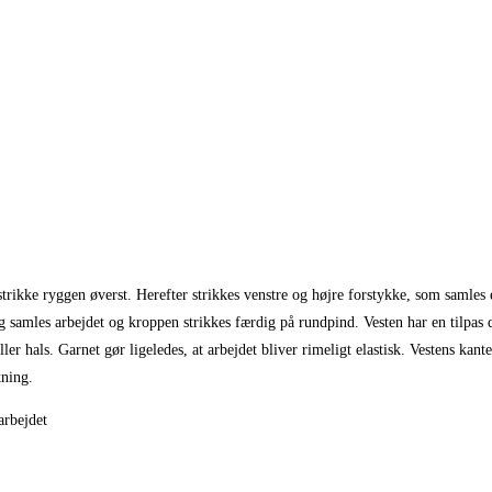
 strikke ryggen øverst. Herefter strikkes venstre og højre forstykke, som samles
yg samles arbejdet og kroppen strikkes færdig på rundpind.
Vesten har en tilpas 
r hals. Garnet gør ligeledes, at arbejdet bliver rimeligt elastisk.
Vestens kante
kning.
arbejdet