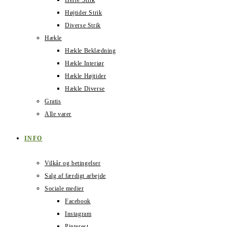
Herre Strik
Højtider Strik
Diverse Strik
Hækle
Hækle Beklædning
Hækle Interiør
Hækle Højtider
Hækle Diverse
Gratis
Alle varer
INFO
Vilkår og betingelser
Salg af færdigt arbejde
Sociale medier
Facebook
Instagram
Pinterest