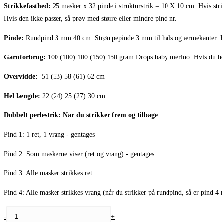
Strikkefasthed:
25 masker x 32 pinde i strukturstrik = 10 X 10 cm. Hvis strikk
Hvis den ikke passer, så prøv med større eller mindre pind nr.
Pinde:
Rundpind 3 mm 40 cm. Strømpepinde 3 mm til hals og ærmekanter. E
Garnforbrug:
100 (100) 100 (150) 150 gram Drops baby merino. Hvis du hold
Overvidde:
51 (53) 58 (61) 62 cm
Hel længde:
22 (24) 25 (27) 30 cm
Dobbelt perlestrik: Når du strikker frem og tilbage
Pind 1: 1 ret, 1 vrang - gentages
Pind 2: Som maskerne viser (ret og vrang) - gentages
Pind 3: Alle masker strikkes ret
Pind 4: Alle masker strikkes vrang (når du strikker på rundpind, så er pind 4 
Babyvest
-
+