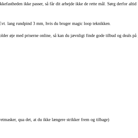
efastheden ikke passer, så får dit arbejde ikke de rette mål. Sørg derfor altid f
vt. lang rundpind 3 mm, hvis du bruger magic loop teknikken.
er øje med priserne online, så kan du jævnligt finde gode tilbud og deals på 
retmasker, qua det, at du ikke længere strikker frem og tilbage)