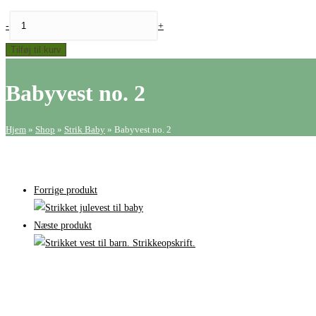
Babyvest
-
+
no.
Tilføj til kurv
2
antal
Babyvest no. 2
Hjem
»
Shop
»
Strik Baby
»
Babyvest no. 2
Forrige produkt
Næste produkt