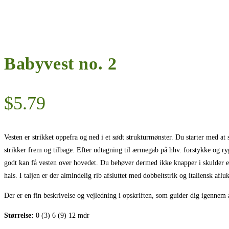
Babyvest no. 2
$
5.79
Vesten er strikket oppefra og ned i et sødt strukturmønster. Du starter med at
strikker frem og tilbage. Efter udtagning til ærmegab på hhv. forstykke og r
godt kan få vesten over hovedet. Du behøver dermed ikke knapper i skulder elle
hals. I taljen er der almindelig rib afsluttet med dobbeltstrik og italiensk aflu
Der er en fin beskrivelse og vejledning i opskriften, som guider dig igennem 
Størrelse:
0 (3) 6 (9) 12 mdr