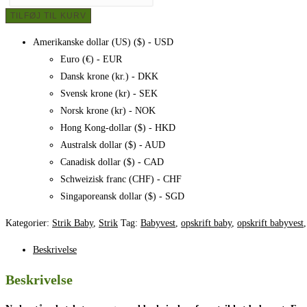
no.
TILFØJ TIL KURV
2
antal
Amerikanske dollar (US) ($) - USD
Euro (€) - EUR
Dansk krone (kr.) - DKK
Svensk krone (kr) - SEK
Norsk krone (kr) - NOK
Hong Kong-dollar ($) - HKD
Australsk dollar ($) - AUD
Canadisk dollar ($) - CAD
Schweizisk franc (CHF) - CHF
Singaporeansk dollar ($) - SGD
Kategorier:
Strik Baby
,
Strik
Tag:
Babyvest
,
opskrift baby
,
opskrift babyvest
Beskrivelse
Beskrivelse