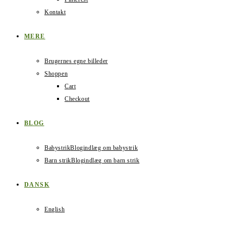
Kontakt
MERE
Brugernes egne billeder
Shoppen
Cart
Checkout
BLOG
Babystrik
Blogindlæg om babystrik
Barn strik
Blogindlæg om barn strik
DANSK
English