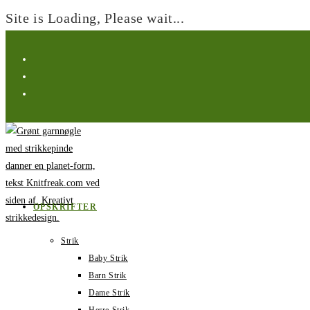
Site is Loading, Please wait...
Spring
til
indhold
OPSKRIFTER
Strik
Baby Strik
Barn Strik
Dame Strik