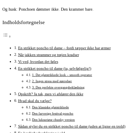
Og husk: Ponchoen dømmer ikke. Den krammer bare.
Indholdsfortegnelse
En strikket poncho til dame – fordi tæpper ikke har ærmer
Når jakken strammer og trøjen kradser
Vi ved, hvordan det føles
En strikket poncho til dame (ja, selvfølgelig!)
1. Det glatstrikkede look – smooth operator
2. Ingen stress med størrelser
3. Den perfekte overgangsbeklædning
Opskrift? Ja tak, men vi afslører den ikke
Hvad skal du vælge?
Den klassiske glatstrikkede
Den farverige festival-poncho
Den luksuriøse chunky version
Sådan styler du en strikket poncho til dame (uden at ligne en trold)