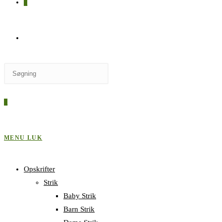
0
SKIFT
Press
TIL
Escape
to
0
close
HJEMMESIDESØGNING
the
search
MENU
LUK
panel.
Opskrifter
Strik
Baby Strik
Barn Strik