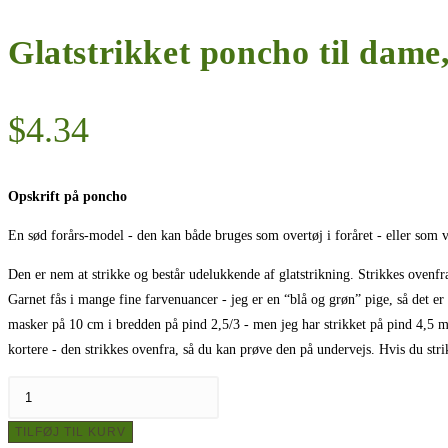
Glatstrikket poncho til dame,
$
4.34
Opskrift på poncho
En sød forårs-model - den kan både bruges som overtøj i foråret - eller som 
Den er nem at strikke og består udelukkende af glatstrikning. Strikkes ovenfra
Garnet fås i mange fine farvenuancer - jeg er en “blå og grøn” pige, så det e
masker på 10 cm i bredden på pind 2,5/3 - men jeg har strikket på pind 4,5 mm
kortere - den strikkes ovenfra, så du kan prøve den på undervejs. Hvis du stri
Glatstrikket
poncho
TILFØJ TIL KURV
til