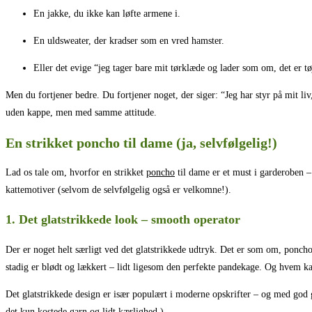
En jakke, du ikke kan løfte armene i.
En uldsweater, der kradser som en vred hamster.
Eller det evige “jeg tager bare mit tørklæde og lader som om, det er tø
Men du fortjener bedre. Du fortjener noget, der siger: “Jeg har styr på mit li
uden kappe, men med samme attitude.
En strikket poncho til dame (ja, selvfølgelig!)
Lad os tale om, hvorfor en strikket
poncho
til dame er et must i garderoben –
kattemotiver (selvom de selvfølgelig også er velkomne!).
1. Det glatstrikkede look – smooth operator
Der er noget helt særligt ved det glatstrikkede udtryk. Det er som om, poncho
stadig er blødt og lækkert – lidt ligesom den perfekte pandekage. Og hvem kan
Det glatstrikkede design er især populært i moderne opskrifter – og med god g
det kun kostede garn og lidt kærlighed.)