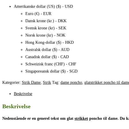
dame,
Amerikanske dollar (US) ($) - USD
opskrift
Euro (€) - EUR
antal
Dansk krone (kr.) - DKK
Svensk krone (kr) - SEK
Norsk krone (kr) - NOK
Hong Kong-dollar ($) - HKD
Australsk dollar ($) - AUD
Canadisk dollar ($) - CAD
Schweizisk franc (CHF) - CHF
Singaporeansk dollar ($) - SGD
Kategorier:
Strik Dame
,
Strik
Tag:
dame poncho
,
glatstrikket poncho til dam
Beskrivelse
Beskrivelse
Nedenstående er en generel tekst om glat
strikket
poncho til dame. Du ka