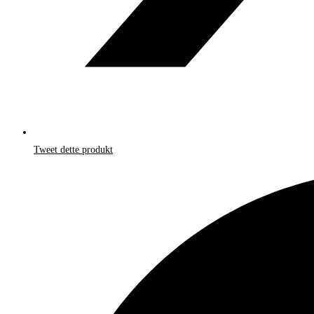
Tweet dette produkt
Åbner
i
et
nyt
vindue