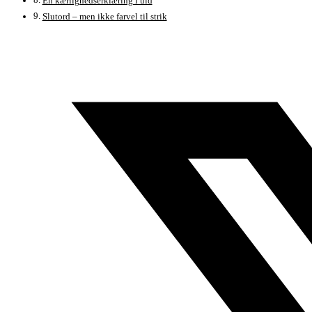
En kærlighedserklæring i uld
Slutord – men ikke farvel til strik
Åbner
i
et
nyt
vindue