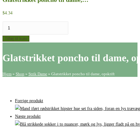
$
4.34
Glatstrikket
poncho
Tilføj til kurv
til
dame,
Glatstrikket poncho til dame, op
opskrift
antal
Hjem
»
Shop
»
Strik Dame
»
Glatstrikket poncho til dame, opskrift
Forrige produkt
Næste produkt