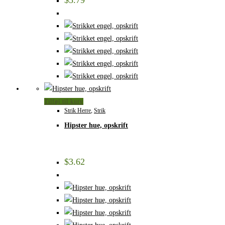
Tilføj til kurv
Strik Herre
,
Strik
Hipster hue, opskrift
$
3.62