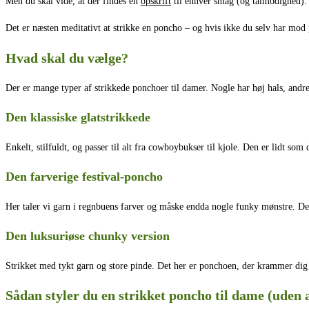
Men du skal vide, at der findes en
opskrift
til enhver smag (og tålmodighed).
Det er næsten meditativt at strikke en poncho – og hvis ikke du selv har mod p
Hvad skal du vælge?
Der er mange typer af strikkede ponchoer til damer. Nogle har høj hals, andre 
Den klassiske glatstrikkede
Enkelt, stilfuldt, og passer til alt fra cowboybukser til kjole. Den er lidt som d
Den farverige festival-poncho
Her taler vi garn i regnbuens farver og måske endda nogle funky mønstre. Denne
Den luksuriøse chunky version
Strikket med tykt garn og store pinde. Det her er ponchoen, der krammer dig
Sådan styler du en strikket poncho til dame (uden a