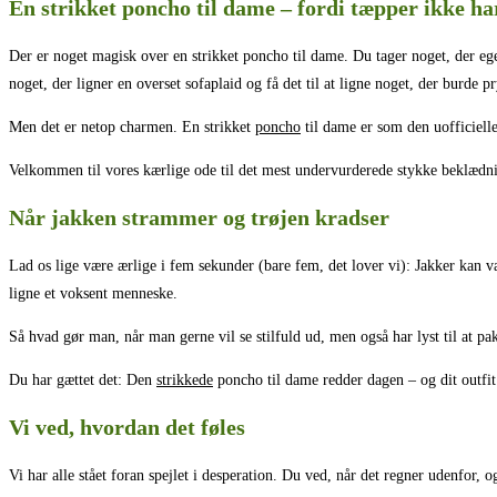
En strikket poncho til dame – fordi tæpper ikke h
Der er noget magisk over en strikket poncho til dame. Du tager noget, der ege
noget, der ligner en overset sofaplaid og få det til at ligne noget, der burde 
Men det er netop charmen. En strikket
poncho
til dame er som den uofficiell
Velkommen til vores kærlige ode til det mest undervurderede stykke beklædn
Når jakken strammer og trøjen kradser
Lad os lige være ærlige i fem sekunder (bare fem, det lover vi): Jakker kan væ
ligne et voksent menneske.
Så hvad gør man, når man gerne vil se stilfuld ud, men også har lyst til at p
Du har gættet det: Den
strikkede
poncho til dame redder dagen – og dit outfit
Vi ved, hvordan det føles
Vi har alle stået foran spejlet i desperation. Du ved, når det regner udenfor, 