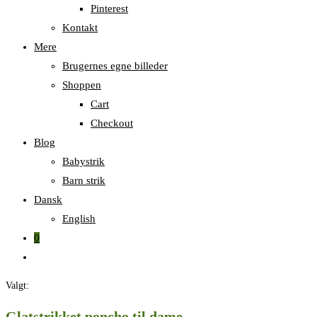
Pinterest
Kontakt
Mere
Brugernes egne billeder
Shoppen
Cart
Checkout
Blog
Babystrik
Barn strik
Dansk
English
0
Skift
til
Valgt:
hjemmesidesøgning
Glatstrikket poncho til dame,…