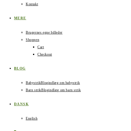
Kontakt
MERE
Brugernes egne billeder
Shoppen
Cart
Checkout
BLOG
Babystrik
Blogindlæg om babystrik
Barn strik
Blogindlæg om barn strik
DANSK
English