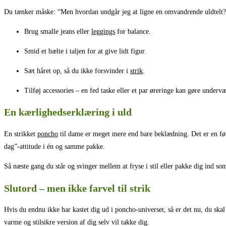
Du tænker måske: “Men hvordan undgår jeg at ligne en omvandrende uldtelt?”
Brug smalle jeans eller
leggings
for balance.
Smid et bælte i taljen for at give lidt figur.
Sæt håret op, så du ikke forsvinder i
strik
.
Tilføj accessories – en fed taske eller et par øreringe kan gøre undervæ
En kærlighedserklæring i uld
En strikket
poncho
til dame er meget mere end bare beklædning. Det er en føle
dag”-attitude i én og samme pakke.
Så næste gang du står og svinger mellem at fryse i stil eller pakke dig ind so
Slutord – men ikke farvel til strik
Hvis du endnu ikke har kastet dig ud i poncho-universet, så er det nu, du skal 
varme og stilsikre version af dig selv vil takke dig.