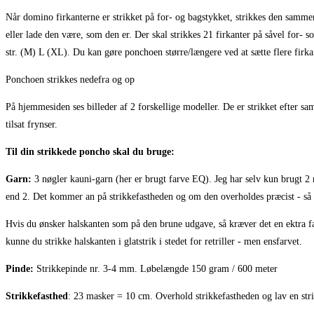
Når domino firkanterne er strikket på for- og bagstykket, strikkes den sammen 
eller lade den være, som den er. Der skal strikkes 21 firkanter på såvel for- s
str. (M) L (XL). Du kan gøre ponchoen større/længere ved at sætte flere firka
Ponchoen strikkes nedefra og op
På hjemmesiden ses billeder af 2 forskellige modeller. De er strikket efter s
tilsat frynser.
Til din strikkede poncho skal du bruge:
Garn:
3 nøgler kauni-garn (her er brugt farve EQ). Jeg har selv kun brug
end 2. Det kommer an på strikkefastheden og om den overholdes præcist - så de
Hvis du ønsker halskanten som på den brune udgave, så kræver det en ektra far
kunne du strikke halskanten i glatstrik i stedet for retriller - men ensfarvet.
Pinde:
Strikkepinde nr. 3-4 mm. Løbelængde 150 gram / 600 meter
Strikkefasthed
: 23 masker = 10 cm. Overhold strikkefastheden og lav en str