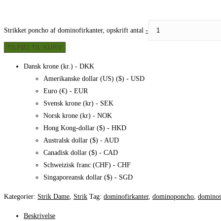
Strikket poncho af dominofirkanter, opskrift antal
-
TILFØJ TIL KURV
Dansk krone (kr.) - DKK
Amerikanske dollar (US) ($) - USD
Euro (€) - EUR
Svensk krone (kr) - SEK
Norsk krone (kr) - NOK
Hong Kong-dollar ($) - HKD
Australsk dollar ($) - AUD
Canadisk dollar ($) - CAD
Schweizisk franc (CHF) - CHF
Singaporeansk dollar ($) - SGD
Kategorier:
Strik Dame
,
Strik
Tag:
dominofirkanter
,
dominoponcho
,
dominos
Beskrivelse