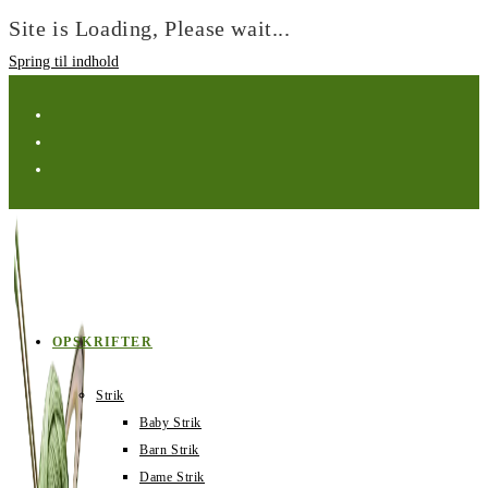
Site is Loading, Please wait...
Spring til indhold
OPSKRIFTER
Strik
Baby Strik
Barn Strik
Dame Strik