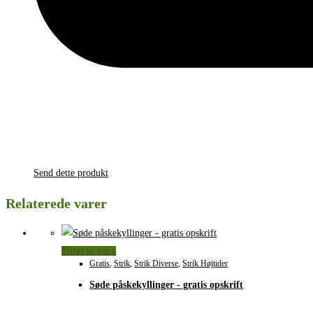
Send dette produkt
Relaterede varer
Tilføj til kurv
Gratis
,
Strik
,
Strik Diverse
,
Strik Højtider
Søde påskekyllinger - gratis opskrift