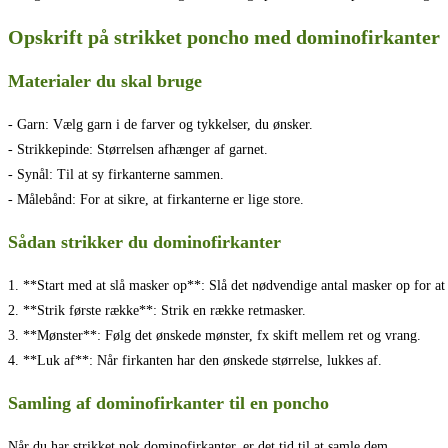
Opskrift på strikket poncho med dominofirkanter
Materialer du skal bruge
- Garn: Vælg garn i de farver og tykkelser, du ønsker.
- Strikkepinde: Størrelsen afhænger af garnet.
- Synål: Til at sy firkanterne sammen.
- Målebånd: For at sikre, at firkanterne er lige store.
Sådan strikker du dominofirkanter
1. **Start med at slå masker op**: Slå det nødvendige antal masker op for at 
2. **Strik første række**: Strik en række retmasker.
3. **Mønster**: Følg det ønskede mønster, fx skift mellem ret og vrang.
4. **Luk af**: Når firkanten har den ønskede størrelse, lukkes af.
Samling af dominofirkanter til en poncho
Når du har strikket nok dominofirkanter, er det tid til at samle dem.