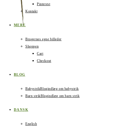
Pinterest
Kontakt
MERE
Brugernes egne billeder
Shoppen
Cart
Checkout
BLOG
Babystrik
Blogindlæg om babystrik
Barn strik
Blogindlæg om barn strik
DANSK
English