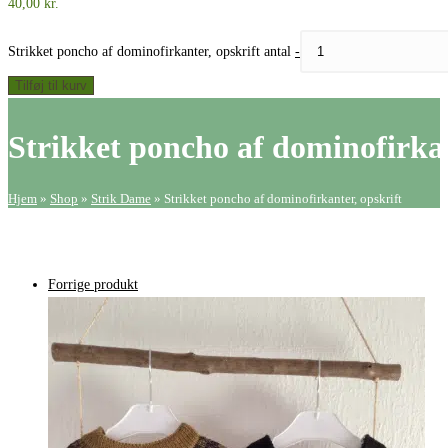
40,00
kr.
Strikket poncho af dominofirkanter, opskrift antal
-
Tilføj til kurv
Strikket poncho af dominofirkan
Hjem
»
Shop
»
Strik Dame
»
Strikket poncho af dominofirkanter, opskrift
Forrige produkt