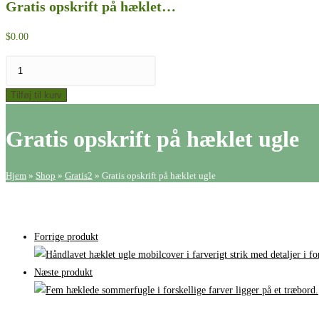
Gratis opskrift på hæklet…
$
0.00
Gratis
opskrift
Tilføj til kurv
på
hæklet
Gratis opskrift på hæklet ugle
ugle
antal
Hjem
»
Shop
»
Gratis2
»
Gratis opskrift på hæklet ugle
Forrige produkt
Næste produkt