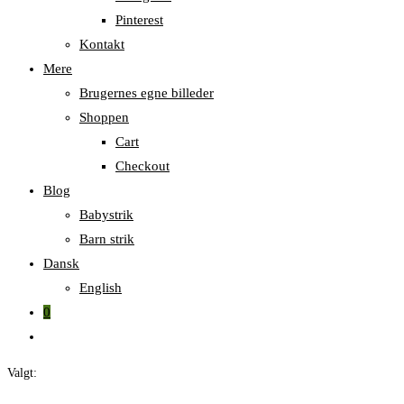
Pinterest
Kontakt
Mere
Brugernes egne billeder
Shoppen
Cart
Checkout
Blog
Babystrik
Barn strik
Dansk
English
0
Skift
til
Valgt:
hjemmesidesøgning