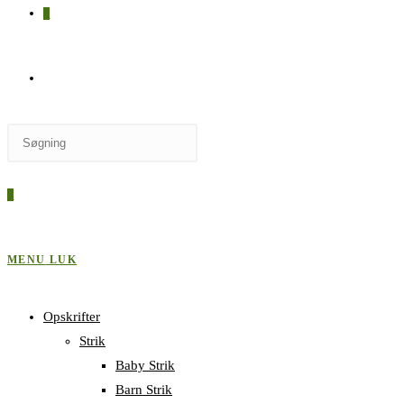
0
SKIFT
Press
TIL
Escape
to
0
close
HJEMMESIDESØGNING
the
search
MENU
LUK
panel.
Opskrifter
Strik
Baby Strik
Barn Strik