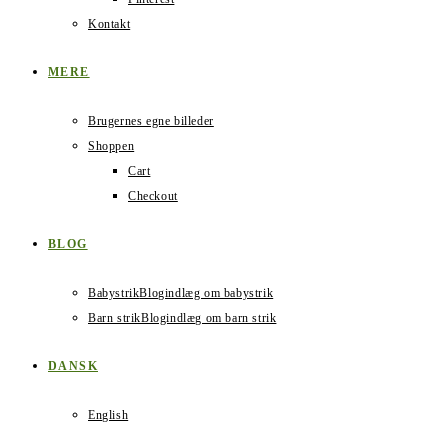
Kontakt
MERE
Brugernes egne billeder
Shoppen
Cart
Checkout
BLOG
Babystrik
Blogindlæg om babystrik
Barn strik
Blogindlæg om barn strik
DANSK
English