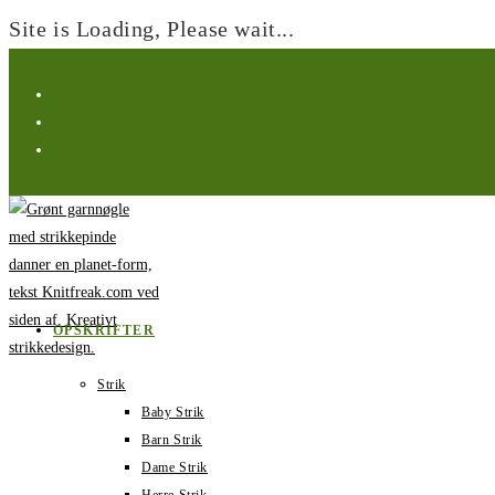
Site is Loading, Please wait...
Spring
til
indhold
OPSKRIFTER
Strik
Baby Strik
Barn Strik
Dame Strik