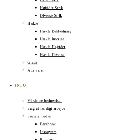
Herre Strik
Højtider Strik
Diverse Strik
Hækle
Hækle Beklædning
Hækle Interiør
Hækle Højtider
Hækle Diverse
Gratis
Alle varer
INFO
Vilkår og betingelser
Salg af færdigt arbejde
Sociale medier
Facebook
Instagram
Pinterest