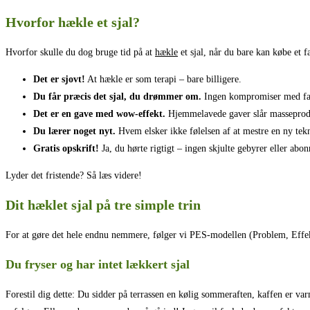
Hvorfor hækle et sjal?
Hvorfor skulle du dog bruge tid på at
hækle
et sjal, når du bare kan købe et 
Det er sjovt!
At hækle er som terapi – bare billigere.
Du får præcis det sjal, du drømmer om.
Ingen kompromiser med far
Det er en gave med wow-effekt.
Hjemmelavede gaver slår masseprodu
Du lærer noget nyt.
Hvem elsker ikke følelsen af at mestre en ny tek
Gratis opskrift!
Ja, du hørte rigtigt – ingen skjulte gebyrer eller abo
Lyder det fristende? Så læs videre!
Dit hæklet sjal på tre simple trin
For at gøre det hele endnu nemmere, følger vi PES-modellen (Problem, Effekt,
Du fryser og har intet lækkert sjal
Forestil dig dette: Du sidder på terrassen en kølig sommeraften, kaffen er var