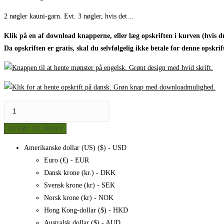
2 nøgler kauni-garn. Evt. 3 nøgler, hvis det…
Klik på en af download knapperne, eller læg opskriften i kurven (hvis d
Da opskriften er gratis, skal du selvfølgelig ikke betale for denne opskrif
Hæklet
sjal
TILFØJ TIL KURV
-
gratis
Amerikanske dollar (US) ($) - USD
opskrift
Euro (€) - EUR
antal
Dansk krone (kr.) - DKK
Svensk krone (kr) - SEK
Norsk krone (kr) - NOK
Hong Kong-dollar ($) - HKD
Australsk dollar ($) - AUD