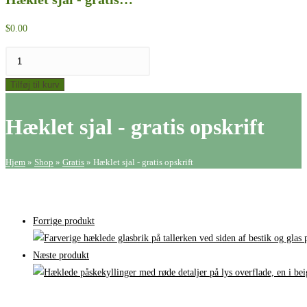
$
0.00
Hæklet
sjal
Tilføj til kurv
-
gratis
Hæklet sjal - gratis opskrift
opskrift
antal
Hjem
»
Shop
»
Gratis
»
Hæklet sjal - gratis opskrift
Forrige produkt
Næste produkt