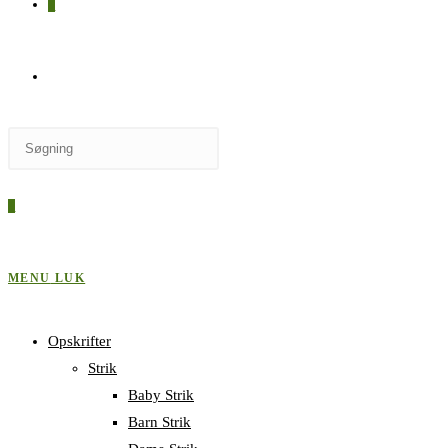
0
SKIFT
Press
TIL
Escape
to
0
close
HJEMMESIDESØGNING
the
search
MENU
LUK
panel.
Opskrifter
Strik
Baby Strik
Barn Strik