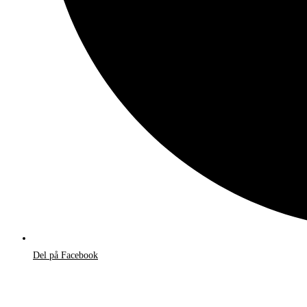
Del på Facebook
Åbner
i
et