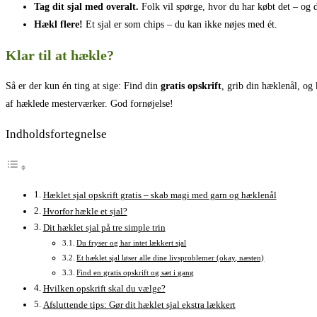
Tag dit sjal med overalt.
Folk vil spørge, hvor du har købt det – og d
Hækl flere!
Et sjal er som chips – du kan ikke nøjes med ét.
Klar til at hækle?
Så er der kun én ting at sige: Find din
gratis opskrift
, grib din hæklenål, og
af hæklede mesterværker. God fornøjelse!
Indholdsfortegnelse
Hæklet sjal opskrift gratis – skab magi med garn og hæklenål
Hvorfor hækle et sjal?
Dit hæklet sjal på tre simple trin
Du fryser og har intet lækkert sjal
Et hæklet sjal løser alle dine livsproblemer (okay, næsten)
Find en gratis opskrift og sæt i gang
Hvilken opskrift skal du vælge?
Afsluttende tips: Gør dit hæklet sjal ekstra lækkert