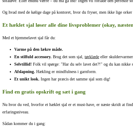
sofaløve. Eller endnu værre – du må gå ind! Ingen vil forlade den perfekte so
Og hvad med de kølige dage på kontoret, hvor du fryser, men ikke lige orker
Et hæklet sjal løser alle dine livsproblemer (okay, næste
Med et hjemmelavet sjal får du:
Varme på den lækre måde.
En stilfuld accessory.
Brug det som sjal,
tørklæde
eller skuldervarmer
Selvtillid!
Folk vil spørge: "Har du selv lavet det?!" og du kan nikke s
Afslapning.
Hækling er mindfulness i garnform.
Et unikt look.
Ingen har præcis det samme sjal som dig!
Find en gratis opskrift og sæt i gang
Nu hvor du ved, hvorfor et hæklet sjal er et must-have, er næste skridt at fin
erfaringsniveau.
Sådan kommer du i gang: