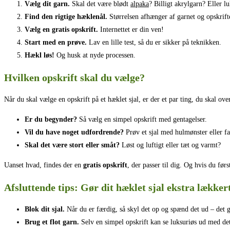
Vælg dit garn.
Skal det være blødt
alpaka
? Billigt akrylgarn? Eller 
Find den rigtige hæklenål.
Størrelsen afhænger af garnet og opskrift
Vælg en gratis opskrift.
Internettet er din ven!
Start med en prøve.
Lav en lille test, så du er sikker på teknikken.
Hækl løs!
Og husk at nyde processen.
Hvilken opskrift skal du vælge?
Når du skal vælge en opskrift på et hæklet sjal, er der et par ting, du skal ove
Er du begynder?
Så vælg en simpel opskrift med gentagelser.
Vil du have noget udfordrende?
Prøv et sjal med hulmønster eller fa
Skal det være stort eller småt?
Løst og luftigt eller tæt og varmt?
Uanset hvad, findes der en
gratis opskrift
, der passer til dig. Og hvis du før
Afsluttende tips: Gør dit hæklet sjal ekstra lækker
Blok dit sjal.
Når du er færdig, så skyl det op og spænd det ud – det gi
Brug et flot garn.
Selv en simpel opskrift kan se luksuriøs ud med det