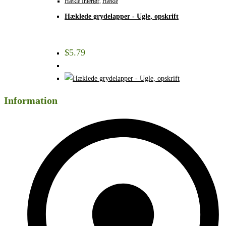
Hækle Interiør
,
Hækle
Hæklede grydelapper - Ugle, opskrift
$
5.79
Information