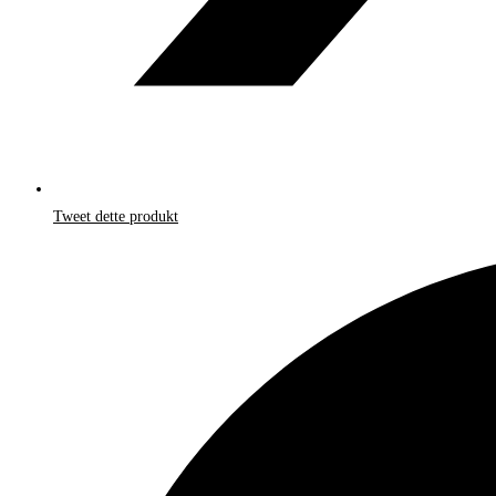
Tweet dette produkt
Åbner
i
et
nyt
vindue