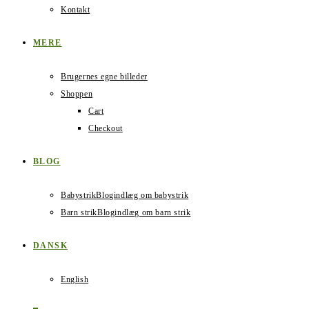
Kontakt
MERE
Brugernes egne billeder
Shoppen
Cart
Checkout
BLOG
Babystrik
Blogindlæg om babystrik
Barn strik
Blogindlæg om barn strik
DANSK
English