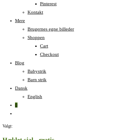
Pinterest
Kontakt
Mere
Brugernes egne billeder
Shoppen
Cart
Checkout
Blog
Babystrik
Barn strik
Dansk
English
0
Skift
til
Valgt:
hjemmesidesøgning
Hæklet sjal - gratis…