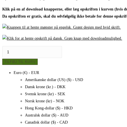
Klik på en af download knapperne, eller læg opskriften i kurven (hvis du
Da opskriften er gratis, skal du selvfølgelig ikke betale for denne opskrif
Hue
og
TILFØJ TIL KURV
halstørklæde,
opskrift
Euro (€) - EUR
antal
Amerikanske dollar (US) ($) - USD
Dansk krone (kr.) - DKK
Svensk krone (kr) - SEK
Norsk krone (kr) - NOK
Hong Kong-dollar ($) - HKD
Australsk dollar ($) - AUD
Canadisk dollar ($) - CAD