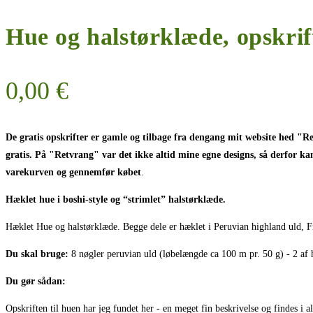
Hue og halstørklæde, opskrif
0,00
€
De gratis opskrifter er gamle og tilbage fra dengang mit website hed "R
gratis. På "Retvrang" var det ikke altid mine egne designs, så derfor kan
varekurven og gennemfør købet
.
Hæklet hue i boshi-style og “strimlet” halstørklæde.
Hæklet Hue og halstørklæde. Begge dele er hæklet i Peruvian highland uld, Fi
Du skal bruge:
8 nøgler peruvian uld (løbelængde ca 100 m pr. 50 g) - 2 af 
Du gør sådan:
Opskriften til huen har jeg fundet her - en meget fin beskrivelse og findes i al