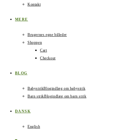
Kontakt
MERE
Brugernes egne billeder
Shoppen
Cart
Checkout
BLOG
Babystrik
Blogindlæg om babystrik
Barn strik
Blogindlæg om barn strik
DANSK
English