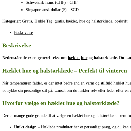
Schweizisk franc (CHF) - CHF
Singaporeansk dollar ($) - SGD
Kategorier:
Gratis
,
Hækle
Tag:
gratis
,
hæklet
,
hue og halstørklæde
,
opskrift
Beskrivelse
Beskrivelse
Nedenstående er en generel tekst om
hæklet
hue
og halstørklæde. Du kan
Hæklet hue og halstørklæde – Perfekt til vinteren
Når temperaturen falder, er der intet bedre end en varm og stilfuld hæklet hu
udtrykke sin personlige stil på. Uanset om du hækler selv eller leder efter en
Hvorfor vælge en hæklet hue og halstørklæde?
Der er mange gode grunde til at vælge en hæklet hue og halstørklæde frem fo
Unikt design
– Hæklede produkter har et personligt præg, og du kan s