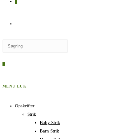
0
SKIFT
Press
TIL
Escape
to
0
close
HJEMMESIDESØGNING
the
search
MENU
LUK
panel.
Opskrifter
Strik
Baby Strik
Barn Strik