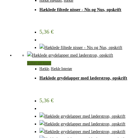
Hækle Højtider
,
Hækle
Hæklede filtede nisser - Nis og Nus, opskrift
5,36
€
Tilføj til kurv
Hækle
,
Hækle Interiør
Hæklede grydelapper med læderstrop, opskrift
5,36
€