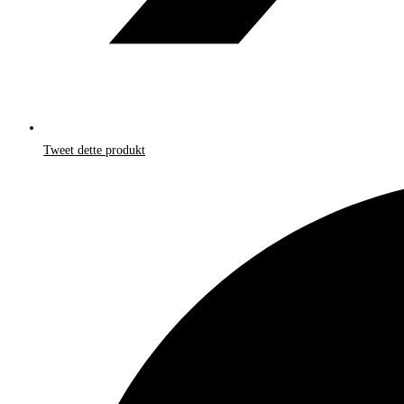
Tweet dette produkt
Åbner
i
et
nyt
vindue