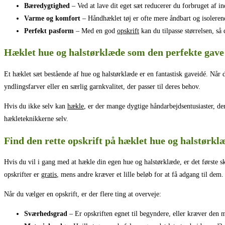
Bæredygtighed
– Ved at lave dit eget sæt reducerer du forbruget af indu
Varme og komfort
– Håndhæklet tøj er ofte mere åndbart og isolerend
Perfekt pasform
– Med en god
opskrift
kan du tilpasse størrelsen, så 
Hæklet hue og halstørklæde som den perfekte gave
Et hæklet sæt bestående af hue og halstørklæde er en fantastisk gaveidé. Når
yndlingsfarver eller en særlig garnkvalitet, der passer til deres behov.
Hvis du ikke selv kan
hækle
, er der mange dygtige håndarbejdsentusiaster, de
hækleteknikkerne selv.
Find den rette opskrift på hæklet hue og halstørkl
Hvis du vil i gang med at hækle din egen hue og halstørklæde, er det første skr
opskrifter er
gratis
, mens andre kræver et lille beløb for at få adgang til dem.
Når du vælger en opskrift, er der flere ting at overveje:
Sværhedsgrad
– Er opskriften egnet til begyndere, eller kræver den 