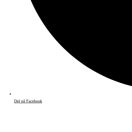
Del på Facebook
Åbner
i
et
nyt