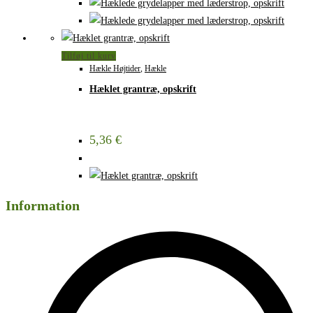
Tilføj til kurv
Hækle Højtider
,
Hækle
Hæklet grantræ, opskrift
5,36
€
Information