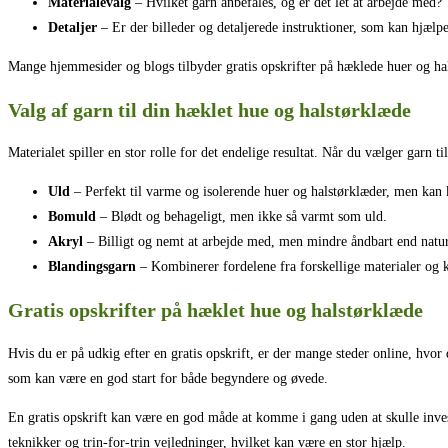
Materialevalg
– Hvilket garn anbefales, og er det let at arbejde med?
Detaljer
– Er der billeder og detaljerede instruktioner, som kan hjælp
Mange hjemmesider og blogs tilbyder gratis opskrifter på hæklede huer og hals
Valg af garn til din hæklet hue og halstørklæde
Materialet spiller en stor rolle for det endelige resultat. Når du vælger garn ti
Uld
– Perfekt til varme og isolerende huer og halstørklæder, men kan k
Bomuld
– Blødt og behageligt, men ikke så varmt som uld.
Akryl
– Billigt og nemt at arbejde med, men mindre åndbart end natur
Blandingsgarn
– Kombinerer fordelene fra forskellige materialer og ka
Gratis opskrifter på hæklet hue og halstørklæde
Hvis du er på udkig efter en gratis opskrift, er der mange steder online, hvor
som kan være en god start for både begyndere og øvede.
En gratis opskrift kan være en god måde at komme i gang uden at skulle invest
teknikker og trin-for-trin vejledninger, hvilket kan være en stor hjælp.