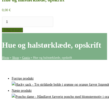
0,00
€
Hue
og
Tilføj til kurv
halstørklæde,
opskrift
Hue og halstørklæde, opskrift
antal
Hjem
»
Shop
»
Gratis
»
Hue og halstørklæde, opskrift
Forrige produkt
Næste produkt