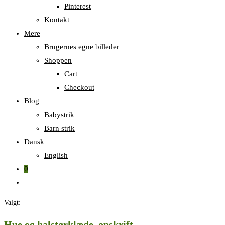
Pinterest
Kontakt
Mere
Brugernes egne billeder
Shoppen
Cart
Checkout
Blog
Babystrik
Barn strik
Dansk
English
0
Skift
til
Valgt:
hjemmesidesøgning
Hue og halstørklæde, opskrift