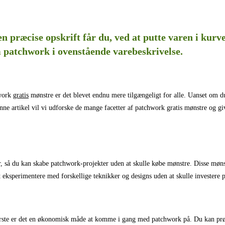
n præcise opskrift får du, ved at putte varen i kur
patchwork i ovenstående varebeskrivelse.
hwork
gratis
mønstre er det blevet endnu mere tilgængeligt for alle. Uanset om du
nne artikel vil vi udforske de mange facetter af patchwork gratis mønstre og give
r, så du kan skabe patchwork-projekter uden at skulle købe mønstre. Disse mønst
t eksperimentere med forskellige teknikker og designs uden at skulle investere 
ørste er det en økonomisk måde at komme i gang med patchwork på. Du kan prøve