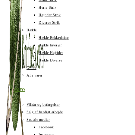
Dame Strik
Herre Strik
Højtider Strik
Diverse Strik
Hækle
Hækle Beklædning
Hækle Interiør
Hækle Højtider
Hækle Diverse
Gratis
Alle varer
INFO
Vilkår og betingelser
Salg af færdigt arbejde
Sociale medier
Facebook
Instagram