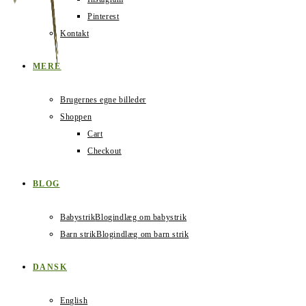
Pinterest
Kontakt
MERE
Brugernes egne billeder
Shoppen
Cart
Checkout
BLOG
Babystrik
Blogindlæg om babystrik
Barn strik
Blogindlæg om barn strik
DANSK
English