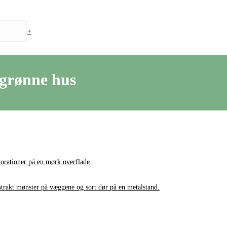
+
 grønne hus