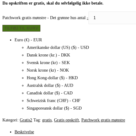
Da opskriften er gratis, skal du selvfølgelig ikke betale.
Patchwork gratis mønstre​ - Det grønne hus antal
-
TILFØJ TIL KURV
Euro (€) - EUR
Amerikanske dollar (US) ($) - USD
Dansk krone (kr.) - DKK
Svensk krone (kr) - SEK
Norsk krone (kr) - NOK
Hong Kong-dollar ($) - HKD
Australsk dollar ($) - AUD
Canadisk dollar ($) - CAD
Schweizisk franc (CHF) - CHF
Singaporeansk dollar ($) - SGD
Kategori:
Gratis2
Tag:
gratis
,
Gratis opskrift
,
Patchwork gratis mønstre​
Beskrivelse