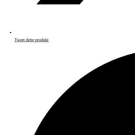
Tweet dette produkt
Åbner
i
et
nyt
vindue