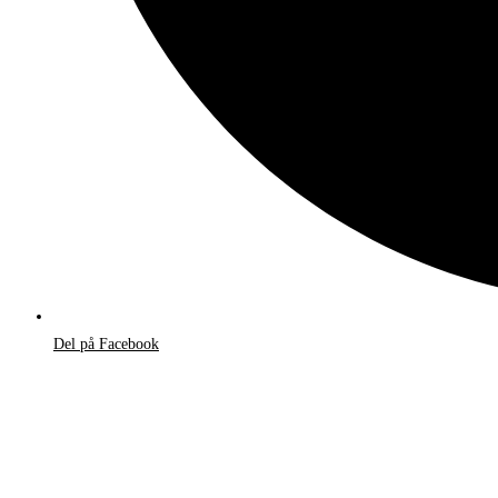
Del på Facebook
Åbner
i
et
nyt
vindue