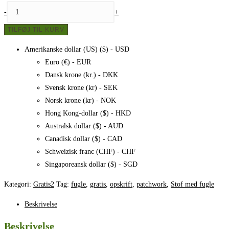
Stof
-
+
med
TILFØJ TIL KURV
fugle
-
Amerikanske dollar (US) ($) - USD
Patchwork,
Euro (€) - EUR
opskrift
Dansk krone (kr.) - DKK
antal
Svensk krone (kr) - SEK
Norsk krone (kr) - NOK
Hong Kong-dollar ($) - HKD
Australsk dollar ($) - AUD
Canadisk dollar ($) - CAD
Schweizisk franc (CHF) - CHF
Singaporeansk dollar ($) - SGD
Kategori:
Gratis2
Tag:
fugle
,
gratis
,
opskrift
,
patchwork
,
Stof med fugle
Beskrivelse
Beskrivelse