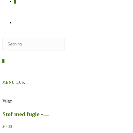
0
SKIFT
Press
TIL
Escape
to
0
close
HJEMMESIDESØGNING
the
search
MENU
LUK
panel.
Valgt:
Stof med fugle -…
$
0.00