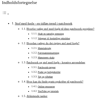
Indholdsfortegnelse
Stof med fugle - en tidløs trend i patchwork
Hvorfor vælge stof med fugle til dine patchwork-projekter?
Skab en naturlig stemning
Velegnet til forskellige teknikker
Hvordan vælger du det rigtige stof med fugle?
Materialevalg
Farvesammensætning
Mønsterets skala
Patchwork og stof med fugle - kreative anvendelser
Patchwork-tæpper
Puder og boligtekstiler
Tøj og tilbehør
Hvor kan du finde gratis opskrifter til patchwork?
Online ressourcer
YouTube og tutorials
Afsluttende tanker
Åbner