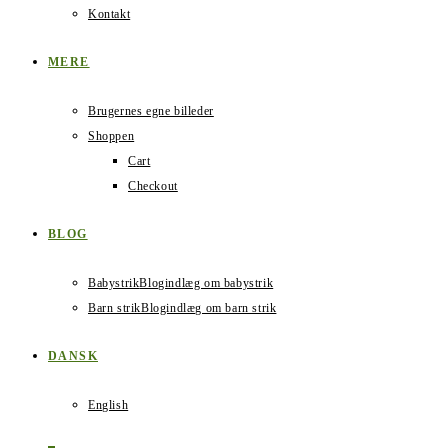
Kontakt
MERE
Brugernes egne billeder
Shoppen
Cart
Checkout
BLOG
Babystrik
Blogindlæg om babystrik
Barn strik
Blogindlæg om barn strik
DANSK
English