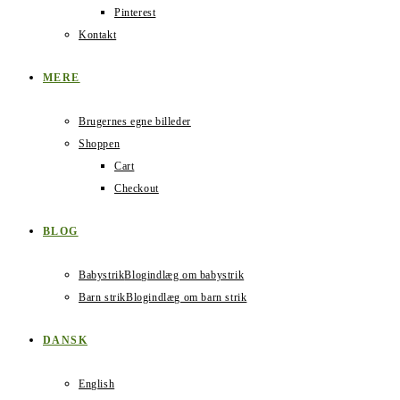
Pinterest
Kontakt
MERE
Brugernes egne billeder
Shoppen
Cart
Checkout
BLOG
Babystrik
Blogindlæg om babystrik
Barn strik
Blogindlæg om barn strik
DANSK
English