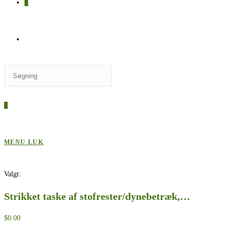
0
SKIFT
Press
TIL
Escape
to
0
close
HJEMMESIDESØGNING
the
search
MENU
LUK
panel.
Valgt:
Strikket taske af stofrester/dynebetræk,…
$
0.00