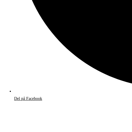
Del på Facebook
Åbner
i
et
nyt