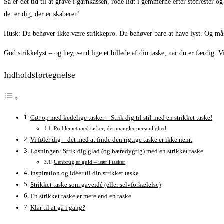
Så er det tid til at grave i garnkassen, rode lidt i gemmerne efter stofrester o
det er dig, der er skaberen!
Husk: Du behøver ikke være strikkepro. Du behøver bare at have lyst. Og måsk
God strikkelyst – og hey, send lige et billede af din taske, når du er færdig. Vi
Indholdsfortegnelse
Gør op med kedelige tasker – Strik dig til stil med en strikket taske!
Problemet med tasker, der mangler personlighed
Vi føler dig – det med at finde den rigtige taske er ikke nemt
Løsningen: Strik dig glad (og bæredygtig) med en strikket taske
Genbrug er guld – især i tasker
Inspiration og idéer til din strikket taske
Strikket taske som gaveidé (eller selvforkælelse)
En strikket taske er mere end en taske
Klar til at gå i gang?