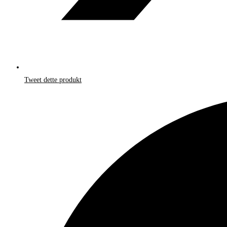
Tweet dette produkt
Åbner
i
et
nyt
vindue