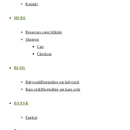
Kontakt
MERE
Brugernes egne billeder
Shoppen
Cart
Checkout
BLOG
Babystrik
Blogindlæg om babystrik
Barn strik
Blogindlæg om barn strik
DANSK
English