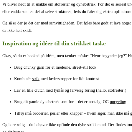
Vi bliver nødt til at snakke om stofrester og dynebetræk. For det er seriøst u
eller endda som en del af selve strukturen, hvis du føler dig ekstra opfindso
Og så er der jo det der med samvittigheden. Det føles bare godt at lave noget l
da ikke helt skidt.
Inspiration og idéer til din strikket taske
Okay, så du er hooked på idéen, men tænker måske: “Hvor begynder jeg?” Her er
Brug chunky garn for et moderne, street-stil look
Kombinér
strik
med læderstropper for lidt kontrast
Lav en lille clutch med lynlås og farverig foring (hello, stofrester!)
Brug dit gamle dynebetræk som for – det er nostalgi OG
upcycling
Tilføj små broderier, perler eller knapper – hvem siger, man ikke må g
Og bare rolig – du behøver ikke opfinde den dybe strikkepind. Der findes tonsv