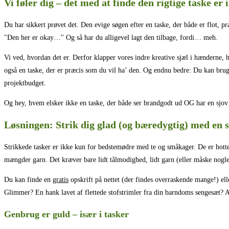
Vi føler dig – det med at finde den rigtige taske er
Du har sikkert prøvet det. Den evige søgen efter en taske, der både er flot, pr
"Den her er okay…" Og så har du alligevel lagt den tilbage, fordi… meh.
Vi ved, hvordan det er. Derfor klapper vores indre kreative sjæl i hænderne, hv
også en taske, der er præcis som du vil ha’ den. Og endnu bedre: Du kan bruge
projektbudget.
Og hey, hvem elsker ikke en taske, der både ser brandgodt ud OG har en sjov 
Løsningen: Strik dig glad (og bæredygtig) med en s
Strikkede tasker er ikke kun for bedstemødre med te og småkager. De er hotte
mængder garn. Det kræver bare lidt tålmodighed, lidt garn (eller måske nogl
Du kan finde en
gratis
opskrift på nettet (der findes overraskende mange!) elle
Glimmer? En hank lavet af flettede stofstrimler fra din barndoms sengesæt? A
Genbrug er guld – især i tasker