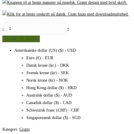
Strikket
-
+
taske
TILFØJ TIL KURV
af
stofrester/dynebetræk,
Amerikanske dollar (US) ($) - USD
opskrift
Euro (€) - EUR
antal
Dansk krone (kr.) - DKK
Svensk krone (kr) - SEK
Norsk krone (kr) - NOK
Hong Kong-dollar ($) - HKD
Australsk dollar ($) - AUD
Canadisk dollar ($) - CAD
Schweizisk franc (CHF) - CHF
Singaporeansk dollar ($) - SGD
Kategori:
Gratis