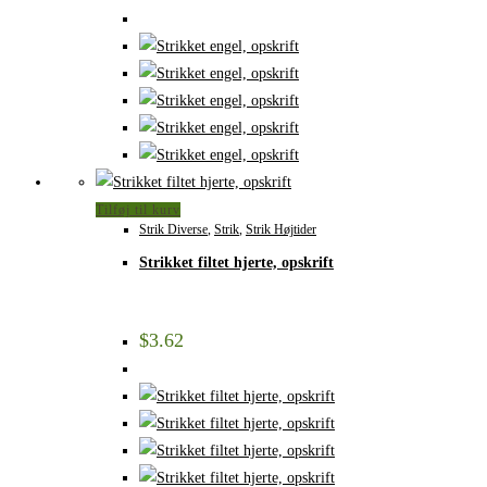
Tilføj til kurv
Strik Diverse
,
Strik
,
Strik Højtider
Strikket filtet hjerte, opskrift
$
3.62