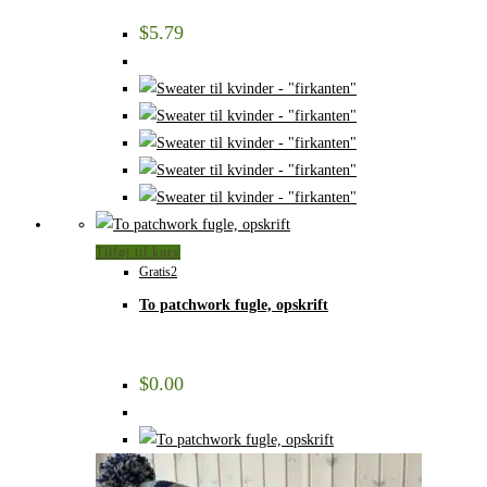
$
5.79
Tilføj til kurv
Gratis2
To patchwork fugle, opskrift
$
0.00