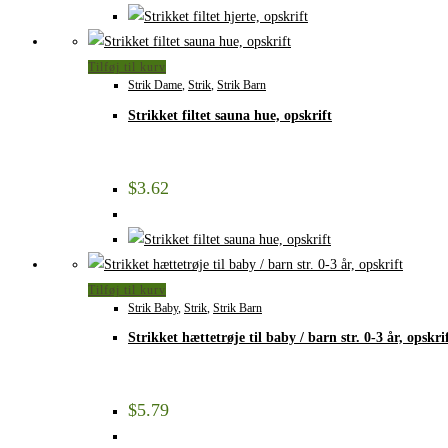
Tilføj til kurv
Strik Dame
,
Strik
,
Strik Barn
Strikket filtet sauna hue, opskrift
$
3.62
Tilføj til kurv
Strik Baby
,
Strik
,
Strik Barn
Strikket hættetrøje til baby / barn str. 0-3 år, opskri
$
5.79