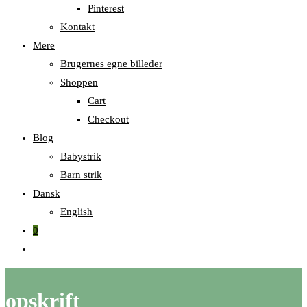
Pinterest
Kontakt
Mere
Brugernes egne billeder
Shoppen
Cart
Checkout
Blog
Babystrik
Barn strik
Dansk
English
0
Skift
til
hjemmesidesøgning
opskrift