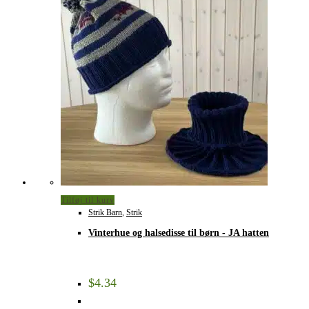
Tilføj til kurv
Strik Barn
,
Strik
Vinterhue og halsedisse til børn - JA hatten
$
4.34