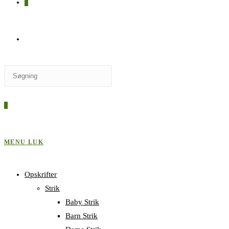
0
SKIFT
Press
TIL
Escape
to
0
close
HJEMMESIDESØGNING
the
search
MENU
LUK
panel.
Opskrifter
Strik
Baby Strik
Barn Strik