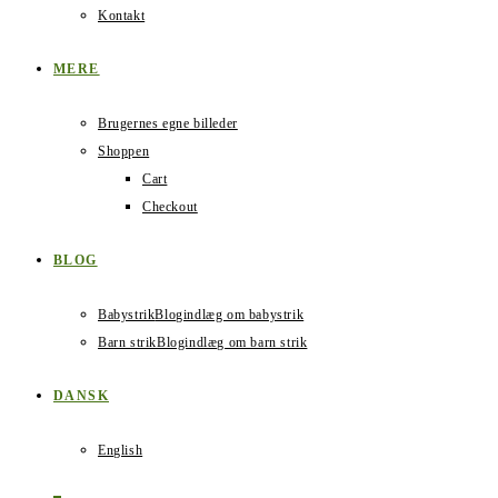
Kontakt
MERE
Brugernes egne billeder
Shoppen
Cart
Checkout
BLOG
Babystrik
Blogindlæg om babystrik
Barn strik
Blogindlæg om barn strik
DANSK
English