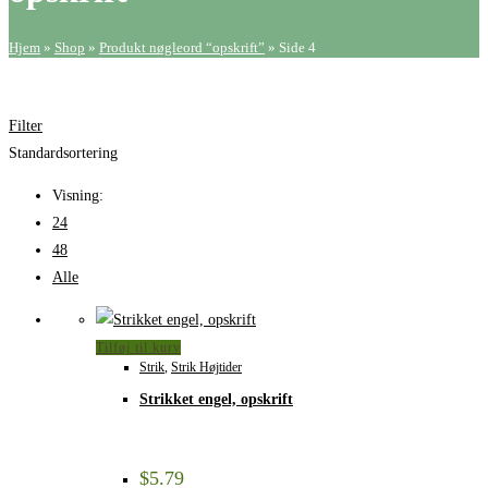
Hjem
»
Shop
»
Produkt nøgleord “opskrift”
»
Side 4
Filter
Standardsortering
Visning:
24
48
Alle
Tilføj til kurv
Strik
,
Strik Højtider
Strikket engel, opskrift
$
5.79