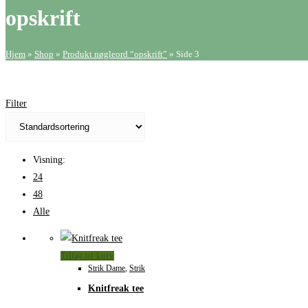
opskrift
Hjem
»
Shop
»
Produkt nøgleord “opskrift”
»
Side 3
Filter
Visning:
24
48
Alle
Tilføj til kurv
Strik Dame
,
Strik
Knitfreak tee