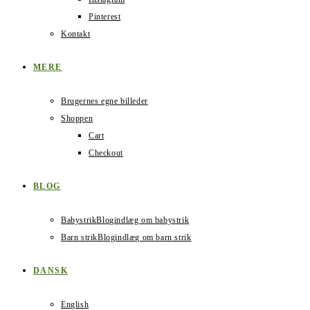
Pinterest
Kontakt
MERE
Brugernes egne billeder
Shoppen
Cart
Checkout
BLOG
Babystrik
Blogindlæg om babystrik
Barn strik
Blogindlæg om barn strik
DANSK
English