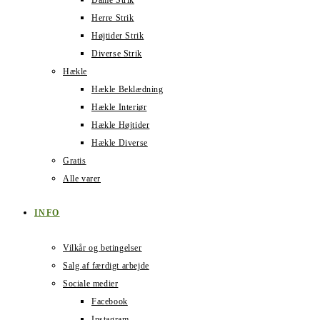
Dame Strik
Herre Strik
Højtider Strik
Diverse Strik
Hækle
Hækle Beklædning
Hækle Interiør
Hækle Højtider
Hækle Diverse
Gratis
Alle varer
INFO
Vilkår og betingelser
Salg af færdigt arbejde
Sociale medier
Facebook
Instagram