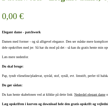
0,00
€
Elegant dame - patchwork
Damen med former - og så alligevel elegance. Den ser måske mere kompliceret u
dele opskriften med jer. Så har du mod på det - så kan du gratis hente min ops
Læs mere nedenfor.
Du skal bruge:
Pap, tyndt vlieseline/pladevat, sytråd, stof, synål, evt. limstift, perler til hals
Du gør sådan:
Du kan hente skabelonen ved at klikke på dette link:
Nederdel elegant dame
o
Læg opskriften i kurven og download hele den gratis opskrift og vejledn