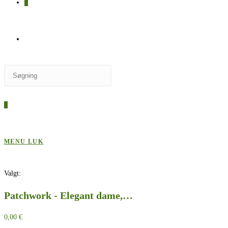
0
SKIFT
Press
TIL
Escape
to
0
close
HJEMMESIDESØGNING
the
search
MENU
LUK
panel.
Valgt:
Patchwork - Elegant dame,…
0,00
€