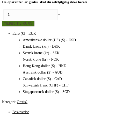
Da opskriften er gratis, skal du selvfølgelig ikke betale.
Patchwork
-
+
-
TILFØJ TIL KURV
Elegant
dame,
Euro (€) - EUR
opskrift
Amerikanske dollar (US) ($) - USD
antal
Dansk krone (kr.) - DKK
Svensk krone (kr) - SEK
Norsk krone (kr) - NOK
Hong Kong-dollar ($) - HKD
Australsk dollar ($) - AUD
Canadisk dollar ($) - CAD
Schweizisk franc (CHF) - CHF
Singaporeansk dollar ($) - SGD
Kategori:
Gratis2
Beskrivelse