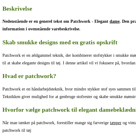
Beskrivelse
Nedenstående er en generel tekst om Patchwork - Elegant
dame
. Den pr
information i ovenstående varebeskrivelse.
Skab smukke designs med en gratis opskrift
Patchwork er en ældgammel teknik, der kombinerer stofstykker i smukke mønst
til at skabe elegante designs til tøj. I denne artikel vil vi fokusere på, hvord
Hvad er patchwork?
Patchwork er en håndarbejdsteknik, hvor mindre stykker stof syes sammen til e
Teknikken giver mulighed for at genbruge stofrester og skabe smukke mønstre
Hvorfor vælge patchwork til elegant damebeklædn
Når man tænker på patchwork, forestiller mange sig farverige
tæpper
og vinta
patchwork til tøj: