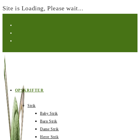
Site is Loading, Please wait...
Spring
til
indhold
OPSKRIFTER
Strik
Baby Strik
Barn Strik
Dame Strik
Herre Strik