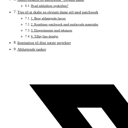
Hvad inkluderer opskriften?
Tips til at skabe en elegant dame stil med patchwork
1. Brug afdæmpede farver
2. Kombiner patchwork med ensfarvede materialer
3. Eksperimenter med teksturer
4. Tilføj fine detaljer
Inspiration til dine næste projekter
Afsluttende tanker
Åbner
i
et
nyt
vindue