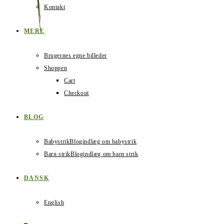
Kontakt
MERE
Brugernes egne billeder
Shoppen
Cart
Checkout
BLOG
Babystrik
Blogindlæg om babystrik
Barn strik
Blogindlæg om barn strik
DANSK
English