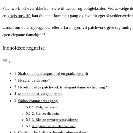
Patchwork behøver ikke kun være til tæpper og boligtekstiler. Ved at vælge d
en
gratis opskrift
kan du nemt komme i gang og lave dit eget skræddersyede t
Uanset om du er nybegynder eller erfaren syer, vil patchwork give dig mulighe
egen elegante damekjole?
Indholdsfortegnelse
Skab smukke designs med en gratis opskrift
Hvad er patchwork?
Hvorfor vælge patchwork til elegant damebeklædning?
Materialer til elegant dame
Sådan kommer du i gang
1. Vælg det rette stof
2. Planlæg dit design
3. Klip og arranger stofstykkerne
4. Sy patchwork-delen sammen
Gratis opskrift til patchwork - elegant dame