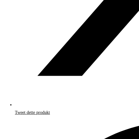
Tweet dette produkt
Åbner
i
et