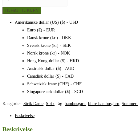
tee
TILFØJ TIL KURV
antal
Amerikanske dollar (US) ($) - USD
Euro (€) - EUR
Dansk krone (kr.) - DKK
Svensk krone (kr) - SEK
Norsk krone (kr) - NOK
Hong Kong-dollar ($) - HKD
Australsk dollar ($) - AUD
Canadisk dollar ($) - CAD
Schweizisk franc (CHF) - CHF
Singaporeansk dollar ($) - SGD
Kategorier:
Strik Dame
,
Strik
Tag:
bambusgarn
,
bluse bambusgarn
,
Sommer 
Beskrivelse
Beskrivelse