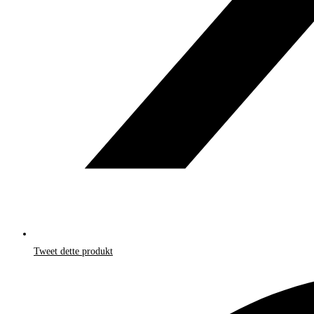
Tweet dette produkt
Åbner
i
et