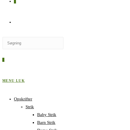
0
SKIFT
Press
TIL
Escape
to
0
close
HJEMMESIDESØGNING
the
search
MENU
LUK
panel.
Opskrifter
Strik
Baby Strik
Barn Strik