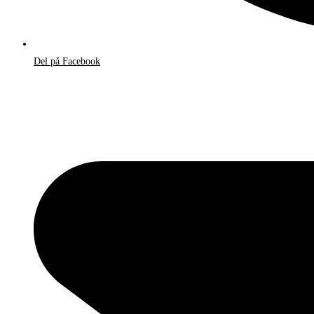
Del på Facebook
Åbner
i
et
nyt
vindue