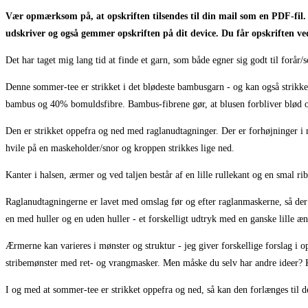
Vær opmærksom på, at opskriften tilsendes til din mail som en PDF-fil. 
udskriver og også gemmer opskriften på dit device. Du får opskriften v
Det har taget mig lang tid at finde et garn, som både egner sig godt til forå
Denne sommer-tee er strikket i det blødeste bambusgarn - og kan også strikk
bambus og 40% bomuldsfibre. Bambus-fibrene gør, at blusen forbliver blød 
Den er strikket oppefra og ned med raglanudtagninger. Der er forhøjninger i
hvile på en maskeholder/snor og kroppen strikkes lige ned.
Kanter i halsen, ærmer og ved taljen består af en lille rullekant og en smal ri
Raglanudtagningerne er lavet med omslag før og efter raglanmaskerne, så der
en med huller og en uden huller - et forskelligt udtryk med en ganske lille æ
Ærmerne kan varieres i mønster og struktur - jeg giver forskellige forslag i 
stribemønster med ret- og vrangmasker. Men måske du selv har andre ideer? K
I og med at sommer-tee er strikket oppefra og ned, så kan den forlænges til d