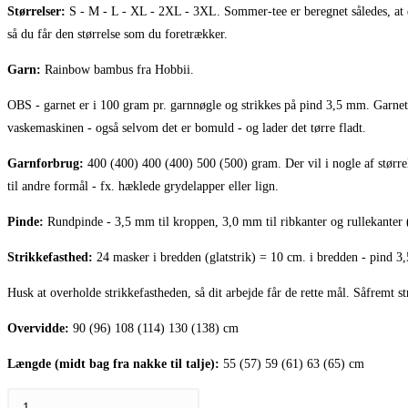
Størrelser:
S - M - L - XL - 2XL - 3XL. Sommer-tee er beregnet således, at d
så du får den størrelse som du foretrækker.
Garn:
Rainbow bambus fra Hobbii.
OBS - garnet er i 100 gram pr. garnnøgle og strikkes på pind 3,5 mm. Garne
vaskemaskinen - også selvom det er bomuld - og lader det tørre fladt.
Garnforbrug:
400 (400) 400 (400) 500 (500) gram. Der vil i nogle af størrel
til andre formål - fx. hæklede grydelapper eller lign.
Pinde:
Rundpinde - 3,5 mm til kroppen, 3,0 mm til ribkanter og rullekanter
Strikkefasthed:
24 masker i bredden (glatstrik) = 10 cm. i bredden - pind 3,
Husk at overholde strikkefastheden, så dit arbejde får de rette mål. Såfremt s
Overvidde:
90 (96) 108 (114) 130 (138) cm
Længde (midt bag fra nakke til talje):
55 (57) 59 (61) 63 (65) cm
Sommer