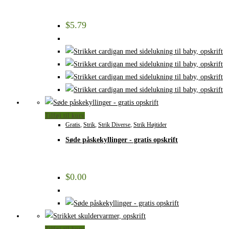
$
5.79
Tilføj til kurv
Gratis
,
Strik
,
Strik Diverse
,
Strik Højtider
Søde påskekyllinger - gratis opskrift
$
0.00
Tilføj til kurv