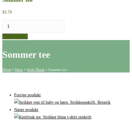
$
5.79
Sommer
tee
Tilføj til kurv
antal
Sommer tee
Hjem
»
Shop
»
Strik Dame
»
Sommer tee
Forrige produkt
Næste produkt