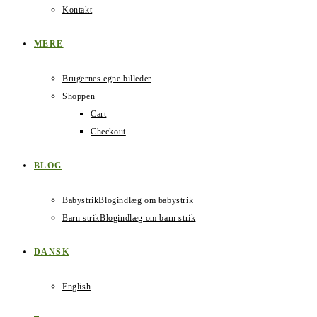
Kontakt
MERE
Brugernes egne billeder
Shoppen
Cart
Checkout
BLOG
Babystrik
Blogindlæg om babystrik
Barn strik
Blogindlæg om barn strik
DANSK
English