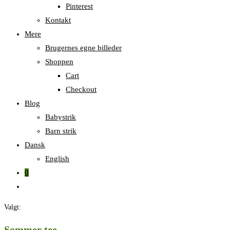
Pinterest
Kontakt
Mere
Brugernes egne billeder
Shoppen
Cart
Checkout
Blog
Babystrik
Barn strik
Dansk
English
0
Skift
til
Valgt:
hjemmesidesøgning
Sommer tee