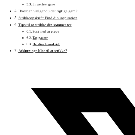
En perfekt gave
Hvordan vælger du det rigtige garn?
Strikkeopskrift: Find din inspiration
Tips til at strikke din sommer tee
Start med en prøve
Tag pauser
Del dine fremskridt
Afslutning: Klar til at strikke?
Åbner
i
et
nyt
vindue