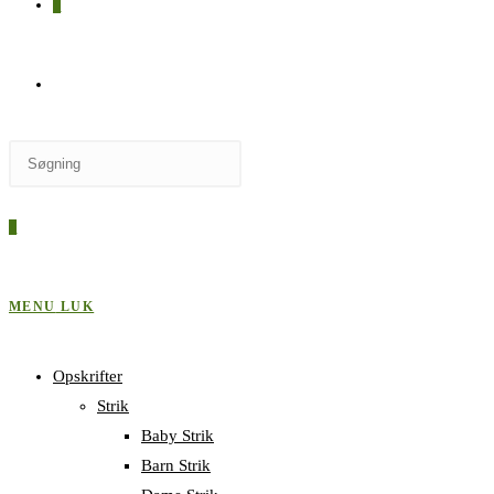
0
SKIFT
Press
TIL
Escape
to
0
close
HJEMMESIDESØGNING
the
search
MENU
LUK
panel.
Opskrifter
Strik
Baby Strik
Barn Strik