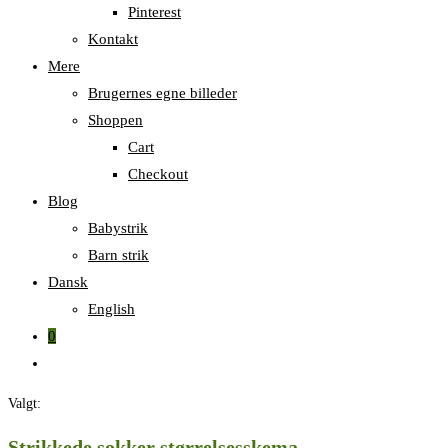
Pinterest
Kontakt
Mere
Brugernes egne billeder
Shoppen
Cart
Checkout
Blog
Babystrik
Barn strik
Dansk
English
0
Skift
til
Valgt:
hjemmesidesøgning
Strikkede sokker størrelsesskema -…