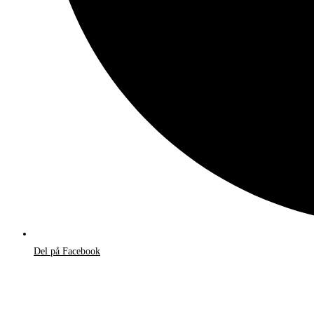
Del på Facebook
Åbner
i
et