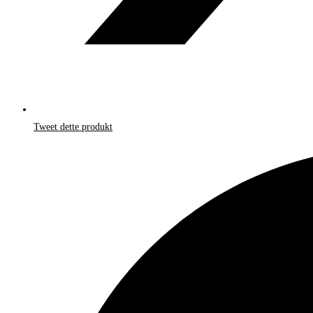
Tweet dette produkt
Åbner
i
et
nyt
vindue