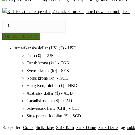
Strikkede
sokker
TILFØJ TIL KURV
størrelsesskema
-
Amerikanske dollar (US) ($) - USD
Til
Euro (€) - EUR
børn
Dansk krone (kr.) - DKK
og
Svensk krone (kr) - SEK
voksne
Norsk krone (kr) - NOK
antal
Hong Kong-dollar ($) - HKD
Australsk dollar ($) - AUD
Canadisk dollar ($) - CAD
Schweizisk franc (CHF) - CHF
Singaporeansk dollar ($) - SGD
Kategorier:
Gratis
,
Strik Baby
,
Strik Barn
,
Strik Dame
,
Strik Herre
Tag:
sokk