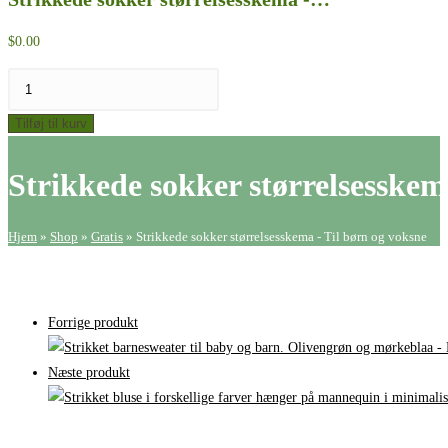
$
0.00
Strikkede
sokker
Tilføj til kurv
størrelsesskema
-
Strikkede sokker størrelsesskem
Til
børn
og
Hjem
»
Shop
»
Gratis
»
Strikkede sokker størrelsesskema - Til børn og voksne
voksne
antal
Forrige produkt
Næste produkt