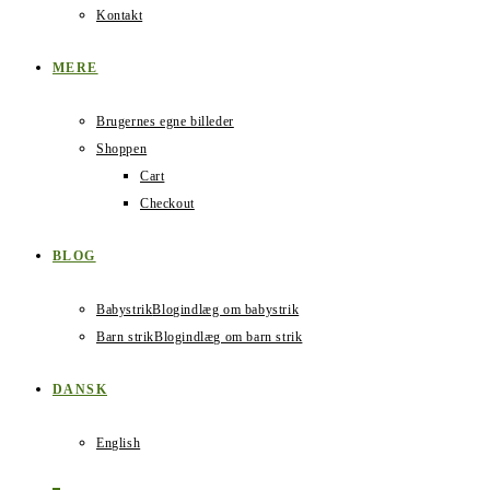
Kontakt
MERE
Brugernes egne billeder
Shoppen
Cart
Checkout
BLOG
Babystrik
Blogindlæg om babystrik
Barn strik
Blogindlæg om barn strik
DANSK
English